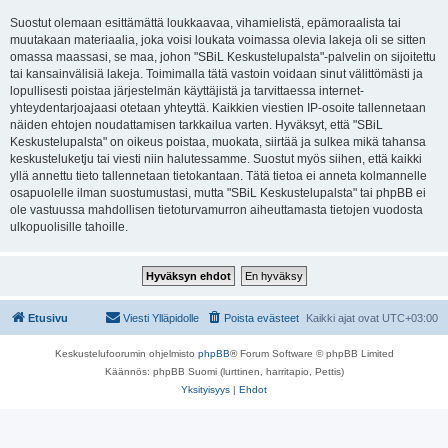
Suostut olemaan esittämättä loukkaavaa, vihamielistä, epämoraalista tai
muutakaan materiaalia, joka voisi loukata voimassa olevia lakeja oli se sitten
omassa maassasi, se maa, johon "SBiL Keskustelupalsta"-palvelin on sijoitettu
tai kansainvälisiä lakeja. Toimimalla tätä vastoin voidaan sinut välittömästi ja
lopullisesti poistaa järjestelmän käyttäjistä ja tarvittaessa internet-
yhteydentarjoajaasi otetaan yhteyttä. Kaikkien viestien IP-osoite tallennetaan
näiden ehtojen noudattamisen tarkkailua varten. Hyväksyt, että "SBiL
Keskustelupalsta" on oikeus poistaa, muokata, siirtää ja sulkea mikä tahansa
keskusteluketju tai viesti niin halutessamme. Suostut myös siihen, että kaikki
yllä annettu tieto tallennetaan tietokantaan. Tätä tietoa ei anneta kolmannelle
osapuolelle ilman suostumustasi, mutta "SBiL Keskustelupalsta" tai phpBB ei
ole vastuussa mahdollisen tietoturvamurron aiheuttamasta tietojen vuodosta
ulkopuolisille tahoille.
Etusivu
Viesti Ylläpidolle
Poista evästeet
Kaikki ajat ovat
UTC+03:00
Keskustelufoorumin ohjelmisto
phpBB
® Forum Software © phpBB Limited
Käännös: phpBB Suomi (lurttinen, harritapio, Pettis)
Yksityisyys
|
Ehdot