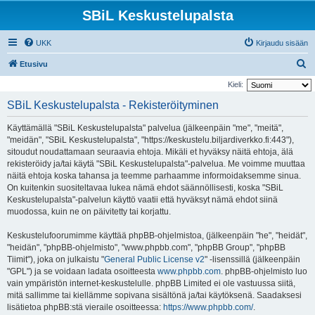
SBiL Keskustelupalsta
UKK
Kirjaudu sisään
E
Etusivu
t
Kieli:
s
SBiL Keskustelupalsta - Rekisteröityminen
i
Käyttämällä "SBiL Keskustelupalsta" palvelua (jälkeenpäin "me", "meitä",
"meidän", "SBiL Keskustelupalsta", "https://keskustelu.biljardiverkko.fi:443"),
sitoudut noudattamaan seuraavia ehtoja. Mikäli et hyväksy näitä ehtoja, älä
rekisteröidy ja/tai käytä "SBiL Keskustelupalsta"-palvelua. Me voimme muuttaa
näitä ehtoja koska tahansa ja teemme parhaamme informoidaksemme sinua.
On kuitenkin suositeltavaa lukea nämä ehdot säännöllisesti, koska "SBiL
Keskustelupalsta"-palvelun käyttö vaatii että hyväksyt nämä ehdot siinä
muodossa, kuin ne on päivitetty tai korjattu.
Keskustelufoorumimme käyttää phpBB-ohjelmistoa, (jälkeenpäin "he", "heidät",
"heidän", "phpBB-ohjelmisto", "www.phpbb.com", "phpBB Group", "phpBB
Tiimit"), joka on julkaistu "
General Public License v2
" -lisenssillä (jälkeenpäin
"GPL") ja se voidaan ladata osoitteesta
www.phpbb.com
. phpBB-ohjelmisto luo
vain ympäristön internet-keskustelulle. phpBB Limited ei ole vastuussa siitä,
mitä sallimme tai kiellämme sopivana sisältönä ja/tai käytöksenä. Saadaksesi
lisätietoa phpBB:stä vieraile osoitteessa:
https://www.phpbb.com/
.