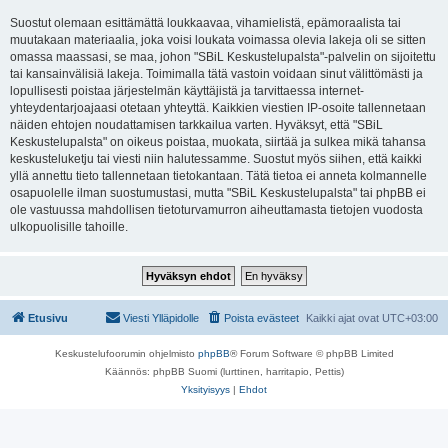
Suostut olemaan esittämättä loukkaavaa, vihamielistä, epämoraalista tai
muutakaan materiaalia, joka voisi loukata voimassa olevia lakeja oli se sitten
omassa maassasi, se maa, johon "SBiL Keskustelupalsta"-palvelin on sijoitettu
tai kansainvälisiä lakeja. Toimimalla tätä vastoin voidaan sinut välittömästi ja
lopullisesti poistaa järjestelmän käyttäjistä ja tarvittaessa internet-
yhteydentarjoajaasi otetaan yhteyttä. Kaikkien viestien IP-osoite tallennetaan
näiden ehtojen noudattamisen tarkkailua varten. Hyväksyt, että "SBiL
Keskustelupalsta" on oikeus poistaa, muokata, siirtää ja sulkea mikä tahansa
keskusteluketju tai viesti niin halutessamme. Suostut myös siihen, että kaikki
yllä annettu tieto tallennetaan tietokantaan. Tätä tietoa ei anneta kolmannelle
osapuolelle ilman suostumustasi, mutta "SBiL Keskustelupalsta" tai phpBB ei
ole vastuussa mahdollisen tietoturvamurron aiheuttamasta tietojen vuodosta
ulkopuolisille tahoille.
Etusivu
Viesti Ylläpidolle
Poista evästeet
Kaikki ajat ovat
UTC+03:00
Keskustelufoorumin ohjelmisto
phpBB
® Forum Software © phpBB Limited
Käännös: phpBB Suomi (lurttinen, harritapio, Pettis)
Yksityisyys
|
Ehdot