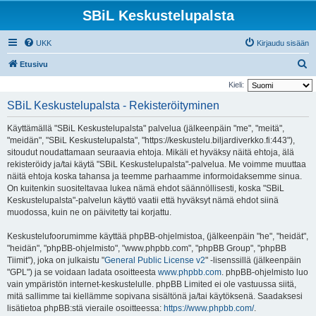
SBiL Keskustelupalsta
UKK
Kirjaudu sisään
E
Etusivu
t
Kieli:
s
SBiL Keskustelupalsta - Rekisteröityminen
i
Käyttämällä "SBiL Keskustelupalsta" palvelua (jälkeenpäin "me", "meitä",
"meidän", "SBiL Keskustelupalsta", "https://keskustelu.biljardiverkko.fi:443"),
sitoudut noudattamaan seuraavia ehtoja. Mikäli et hyväksy näitä ehtoja, älä
rekisteröidy ja/tai käytä "SBiL Keskustelupalsta"-palvelua. Me voimme muuttaa
näitä ehtoja koska tahansa ja teemme parhaamme informoidaksemme sinua.
On kuitenkin suositeltavaa lukea nämä ehdot säännöllisesti, koska "SBiL
Keskustelupalsta"-palvelun käyttö vaatii että hyväksyt nämä ehdot siinä
muodossa, kuin ne on päivitetty tai korjattu.
Keskustelufoorumimme käyttää phpBB-ohjelmistoa, (jälkeenpäin "he", "heidät",
"heidän", "phpBB-ohjelmisto", "www.phpbb.com", "phpBB Group", "phpBB
Tiimit"), joka on julkaistu "
General Public License v2
" -lisenssillä (jälkeenpäin
"GPL") ja se voidaan ladata osoitteesta
www.phpbb.com
. phpBB-ohjelmisto luo
vain ympäristön internet-keskustelulle. phpBB Limited ei ole vastuussa siitä,
mitä sallimme tai kiellämme sopivana sisältönä ja/tai käytöksenä. Saadaksesi
lisätietoa phpBB:stä vieraile osoitteessa:
https://www.phpbb.com/
.