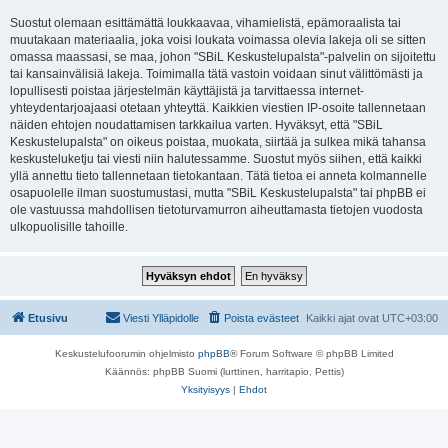
Suostut olemaan esittämättä loukkaavaa, vihamielistä, epämoraalista tai
muutakaan materiaalia, joka voisi loukata voimassa olevia lakeja oli se sitten
omassa maassasi, se maa, johon "SBiL Keskustelupalsta"-palvelin on sijoitettu
tai kansainvälisiä lakeja. Toimimalla tätä vastoin voidaan sinut välittömästi ja
lopullisesti poistaa järjestelmän käyttäjistä ja tarvittaessa internet-
yhteydentarjoajaasi otetaan yhteyttä. Kaikkien viestien IP-osoite tallennetaan
näiden ehtojen noudattamisen tarkkailua varten. Hyväksyt, että "SBiL
Keskustelupalsta" on oikeus poistaa, muokata, siirtää ja sulkea mikä tahansa
keskusteluketju tai viesti niin halutessamme. Suostut myös siihen, että kaikki
yllä annettu tieto tallennetaan tietokantaan. Tätä tietoa ei anneta kolmannelle
osapuolelle ilman suostumustasi, mutta "SBiL Keskustelupalsta" tai phpBB ei
ole vastuussa mahdollisen tietoturvamurron aiheuttamasta tietojen vuodosta
ulkopuolisille tahoille.
Etusivu
Viesti Ylläpidolle
Poista evästeet
Kaikki ajat ovat
UTC+03:00
Keskustelufoorumin ohjelmisto
phpBB
® Forum Software © phpBB Limited
Käännös: phpBB Suomi (lurttinen, harritapio, Pettis)
Yksityisyys
|
Ehdot