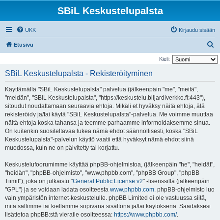
SBiL Keskustelupalsta
UKK
Kirjaudu sisään
E
Etusivu
t
Kieli:
s
SBiL Keskustelupalsta - Rekisteröityminen
i
Käyttämällä "SBiL Keskustelupalsta" palvelua (jälkeenpäin "me", "meitä",
"meidän", "SBiL Keskustelupalsta", "https://keskustelu.biljardiverkko.fi:443"),
sitoudut noudattamaan seuraavia ehtoja. Mikäli et hyväksy näitä ehtoja, älä
rekisteröidy ja/tai käytä "SBiL Keskustelupalsta"-palvelua. Me voimme muuttaa
näitä ehtoja koska tahansa ja teemme parhaamme informoidaksemme sinua.
On kuitenkin suositeltavaa lukea nämä ehdot säännöllisesti, koska "SBiL
Keskustelupalsta"-palvelun käyttö vaatii että hyväksyt nämä ehdot siinä
muodossa, kuin ne on päivitetty tai korjattu.
Keskustelufoorumimme käyttää phpBB-ohjelmistoa, (jälkeenpäin "he", "heidät",
"heidän", "phpBB-ohjelmisto", "www.phpbb.com", "phpBB Group", "phpBB
Tiimit"), joka on julkaistu "
General Public License v2
" -lisenssillä (jälkeenpäin
"GPL") ja se voidaan ladata osoitteesta
www.phpbb.com
. phpBB-ohjelmisto luo
vain ympäristön internet-keskustelulle. phpBB Limited ei ole vastuussa siitä,
mitä sallimme tai kiellämme sopivana sisältönä ja/tai käytöksenä. Saadaksesi
lisätietoa phpBB:stä vieraile osoitteessa:
https://www.phpbb.com/
.