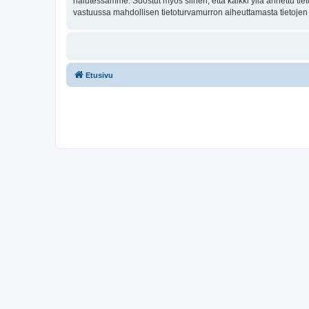
halutessamme. Suostut myös siihen, että kaikki yllä annettu tie
vastuussa mahdollisen tietoturvamurron aiheuttamasta tietojen v
Etusivu