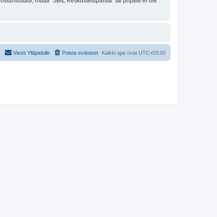
uostumustasi, mutta "SBiL Keskustelupalsta" tai phpBB ei ole
Viesti Ylläpidolle
Poista evästeet
Kaikki ajat ovat
UTC+03:00