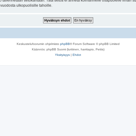
to tallennetaan tietokantaan. Tätä tietoa ei anneta kolmannelle osapuolelle ilman s
uodosta ulkopuolisille tahoille.
Keskustelufoorumin ohjelmisto
phpBB
® Forum Software © phpBB Limited
Käännös: phpBB Suomi (lurttinen, harritapio, Pettis)
Yksityisyys
|
Ehdot