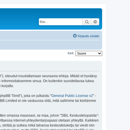
Etsi
Tarkennettu haku
Kirjaudu sisään
Kieli:
43"), sitoudut noudattamaan seuraavia ehtoja. Mikäli et hyväksy
e informoidaksemme sinua. On kuitenkin suositeltavaa lukea
korjattu.
pBB Tiimit"), joka on julkaistu "
General Public License v2
" -
BB Limited ei ole vastuussa siitä, mitä sallimme tai kiellämme
 sitten omassa maassasi, se maa, johon "SBiL Keskustelupalsta"-
arvittaessa internet-yhteydentarjoajaasi otetaan yhteyttä. Kaikkien
siirtää ja sulkea mikä tahansa keskusteluketju tai viesti niin