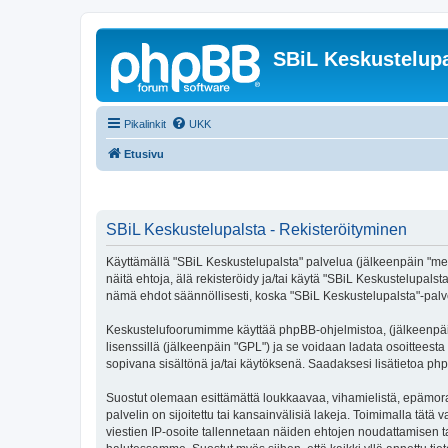
SBiL Keskustelupa
Pikalinkit
UKK
Etusivu
SBiL Keskustelupalsta - Rekisteröityminen
Käyttämällä "SBiL Keskustelupalsta" palvelua (jälkeenpäin "me",
näitä ehtoja, älä rekisteröidy ja/tai käytä "SBiL Keskustelup
nämä ehdot säännöllisesti, koska "SBiL Keskustelupalsta"-palvel
Keskustelufoorumimme käyttää phpBB-ohjelmistoa, (jälkeenpäin 
lisenssillä (jälkeenpäin "GPL") ja se voidaan ladata osoitteesta
sopivana sisältönä ja/tai käytöksenä. Saadaksesi lisätietoa php
Suostut olemaan esittämättä loukkaavaa, vihamielistä, epämoraa
palvelin on sijoitettu tai kansainvälisiä lakeja. Toimimalla tätä 
viestien IP-osoite tallennetaan näiden ehtojen noudattamisen tar