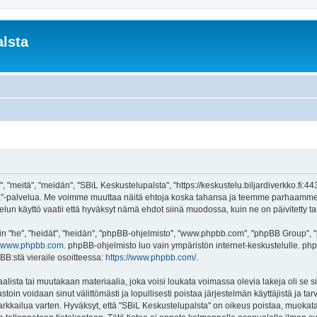
lsta
 "meitä", "meidän", "SBiL Keskustelupalsta", "https://keskustelu.biljardiverkko.fi:4
alsta"-palvelua. Me voimme muuttaa näitä ehtoja koska tahansa ja teemme parhaamm
un käyttö vaatii että hyväksyt nämä ehdot siinä muodossa, kuin ne on päivitetty tai 
"he", "heidät", "heidän", "phpBB-ohjelmisto", "www.phpbb.com", "phpBB Group", "ph
www.phpbb.com
. phpBB-ohjelmisto luo vain ympäristön internet-keskustelulle. php
BB:stä vieraile osoitteessa:
https://www.phpbb.com/
.
lista tai muutakaan materiaalia, joka voisi loukata voimassa olevia lakeja oli se
vastoin voidaan sinut välittömästi ja lopullisesti poistaa järjestelmän käyttäjistä ja t
kkailua varten. Hyväksyt, että "SBiL Keskustelupalsta" on oikeus poistaa, muokata, 