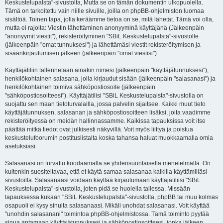
Keskustelupalsta"-sivustolta, Mutta se on tämän dokumentin ulkopuolella.
Tämä on tarkoitettu vain niille sivuille, joilla on phpBB-ohjelmiston luomaa
sisältöä. Toinen tapa, jolla keräämme tietoa on se, mitä lähetät. Tämä voi olla,
mutta ei rajoita: Viestin lähettäminen anonyyminä käyttäjänä (Jälkeenpäin
"anonyymit viestit"), rekisteröityminen "SBiL Keskustelupalsta"-sivustolle
(jälkeenpäin "omat tunnuksesi") ja lähettämäsi viestit rekisteröitymisen ja
sisäänkirjautumisen jälkeen (jälkeenpäin "omat viestisi").
Käyttäjätiliin tallennetaan ainakin nimesi (jälkeenpäin "käyttäjätunnuksesi"),
henkilökohtainen salasana, jolla kirjaudut sisään (jälkeenpäin "salasanasi") ja
henkilökohtainen toimiva sähköpostiosoite (jälkeenpäin
"sähköpostiosoitteesi"). Käyttäjätilisi "SBiL Keskustelupalsta"-sivustolla on
suojattu sen maan tietoturvalailla, jossa palvelin sijaitsee. Kaikki muut tieto
käyttäjätunnuksen, salasanan ja sähköpostiosoitteen lisäksi, joita vaadimme
rekisteröityessä on meidän hallinnassamme. Kaikissa tapauksissa voit itse
päättää mitkä tiedot ovat julkisesti näkyvillä. Voit myös liittyä ja poistua
keskustelufoorumin postituslistalta koska tahansa haluat muokkaamalla omia
asetuksiasi.
Salasanasi on turvattu koodaamalla se yhdensuuntaisella menetelmällä. On
kuitenkin suositeltavaa, että et käytä samaa salasanaa kaikilla käyttämilläsi
sivustoilla. Salasanaasi voidaan käyttää kirjautumaan käyttäjätiliisi "SBiL
Keskustelupalsta"-sivustolla, joten pidä se huolella tallessa. Missään
tapauksessa kukaan "SBiL Keskustelupalsta"-sivustolta, phpBB tai muu kolmas
osapuoli ei kysy sinulta salasanaasi. Mikäli unohdat salasanasi. Voit käyttää
"unohdin salasanani" toimintoa phpBB-ohjelmistossa. Tämä toiminto pyytää
sinua antamaan käyttäjätunnuksesi ja sähköpostiosoitteesi, jonka jälkeen