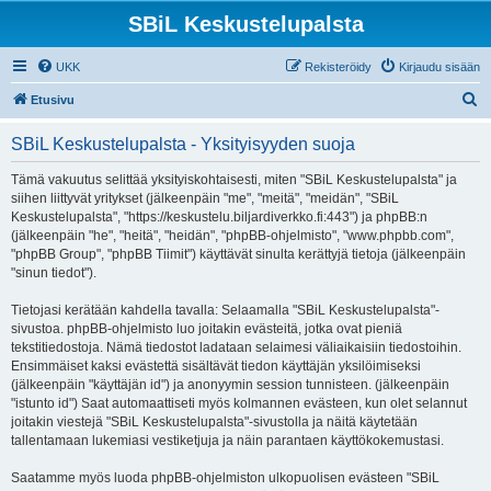
SBiL Keskustelupalsta
UKK
Rekisteröidy
Kirjaudu sisään
E
Etusivu
t
SBiL Keskustelupalsta - Yksityisyyden suoja
s
i
Tämä vakuutus selittää yksityiskohtaisesti, miten "SBiL Keskustelupalsta" ja
siihen liittyvät yritykset (jälkeenpäin "me", "meitä", "meidän", "SBiL
Keskustelupalsta", "https://keskustelu.biljardiverkko.fi:443") ja phpBB:n
(jälkeenpäin "he", "heitä", "heidän", "phpBB-ohjelmisto", "www.phpbb.com",
"phpBB Group", "phpBB Tiimit") käyttävät sinulta kerättyjä tietoja (jälkeenpäin
"sinun tiedot").
Tietojasi kerätään kahdella tavalla: Selaamalla "SBiL Keskustelupalsta"-
sivustoa. phpBB-ohjelmisto luo joitakin evästeitä, jotka ovat pieniä
tekstitiedostoja. Nämä tiedostot ladataan selaimesi väliaikaisiin tiedostoihin.
Ensimmäiset kaksi evästettä sisältävät tiedon käyttäjän yksilöimiseksi
(jälkeenpäin "käyttäjän id") ja anonyymin session tunnisteen. (jälkeenpäin
"istunto id") Saat automaattiseti myös kolmannen evästeen, kun olet selannut
joitakin viestejä "SBiL Keskustelupalsta"-sivustolla ja näitä käytetään
tallentamaan lukemiasi vestiketjuja ja näin parantaen käyttökokemustasi.
Saatamme myös luoda phpBB-ohjelmiston ulkopuolisen evästeen "SBiL