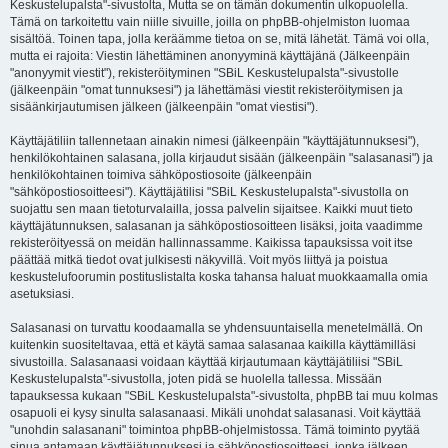
Keskustelupalsta"-sivustolta, Mutta se on tämän dokumentin ulkopuolella.
Tämä on tarkoitettu vain niille sivuille, joilla on phpBB-ohjelmiston luomaa
sisältöä. Toinen tapa, jolla keräämme tietoa on se, mitä lähetät. Tämä voi olla,
mutta ei rajoita: Viestin lähettäminen anonyyminä käyttäjänä (Jälkeenpäin
"anonyymit viestit"), rekisteröityminen "SBiL Keskustelupalsta"-sivustolle
(jälkeenpäin "omat tunnuksesi") ja lähettämäsi viestit rekisteröitymisen ja
sisäänkirjautumisen jälkeen (jälkeenpäin "omat viestisi").
Käyttäjätiliin tallennetaan ainakin nimesi (jälkeenpäin "käyttäjätunnuksesi"),
henkilökohtainen salasana, jolla kirjaudut sisään (jälkeenpäin "salasanasi") ja
henkilökohtainen toimiva sähköpostiosoite (jälkeenpäin
"sähköpostiosoitteesi"). Käyttäjätilisi "SBiL Keskustelupalsta"-sivustolla on
suojattu sen maan tietoturvalailla, jossa palvelin sijaitsee. Kaikki muut tieto
käyttäjätunnuksen, salasanan ja sähköpostiosoitteen lisäksi, joita vaadimme
rekisteröityessä on meidän hallinnassamme. Kaikissa tapauksissa voit itse
päättää mitkä tiedot ovat julkisesti näkyvillä. Voit myös liittyä ja poistua
keskustelufoorumin postituslistalta koska tahansa haluat muokkaamalla omia
asetuksiasi.
Salasanasi on turvattu koodaamalla se yhdensuuntaisella menetelmällä. On
kuitenkin suositeltavaa, että et käytä samaa salasanaa kaikilla käyttämilläsi
sivustoilla. Salasanaasi voidaan käyttää kirjautumaan käyttäjätiliisi "SBiL
Keskustelupalsta"-sivustolla, joten pidä se huolella tallessa. Missään
tapauksessa kukaan "SBiL Keskustelupalsta"-sivustolta, phpBB tai muu kolmas
osapuoli ei kysy sinulta salasanaasi. Mikäli unohdat salasanasi. Voit käyttää
"unohdin salasanani" toimintoa phpBB-ohjelmistossa. Tämä toiminto pyytää
sinua antamaan käyttäjätunnuksesi ja sähköpostiosoitteesi, jonka jälkeen