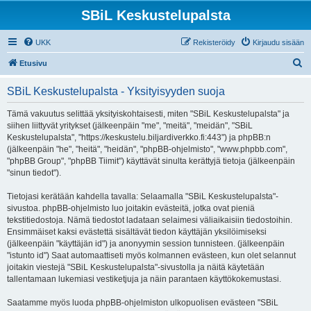
SBiL Keskustelupalsta
UKK
Rekisteröidy
Kirjaudu sisään
E
Etusivu
t
SBiL Keskustelupalsta - Yksityisyyden suoja
s
i
Tämä vakuutus selittää yksityiskohtaisesti, miten "SBiL Keskustelupalsta" ja
siihen liittyvät yritykset (jälkeenpäin "me", "meitä", "meidän", "SBiL
Keskustelupalsta", "https://keskustelu.biljardiverkko.fi:443") ja phpBB:n
(jälkeenpäin "he", "heitä", "heidän", "phpBB-ohjelmisto", "www.phpbb.com",
"phpBB Group", "phpBB Tiimit") käyttävät sinulta kerättyjä tietoja (jälkeenpäin
"sinun tiedot").
Tietojasi kerätään kahdella tavalla: Selaamalla "SBiL Keskustelupalsta"-
sivustoa. phpBB-ohjelmisto luo joitakin evästeitä, jotka ovat pieniä
tekstitiedostoja. Nämä tiedostot ladataan selaimesi väliaikaisiin tiedostoihin.
Ensimmäiset kaksi evästettä sisältävät tiedon käyttäjän yksilöimiseksi
(jälkeenpäin "käyttäjän id") ja anonyymin session tunnisteen. (jälkeenpäin
"istunto id") Saat automaattiseti myös kolmannen evästeen, kun olet selannut
joitakin viestejä "SBiL Keskustelupalsta"-sivustolla ja näitä käytetään
tallentamaan lukemiasi vestiketjuja ja näin parantaen käyttökokemustasi.
Saatamme myös luoda phpBB-ohjelmiston ulkopuolisen evästeen "SBiL