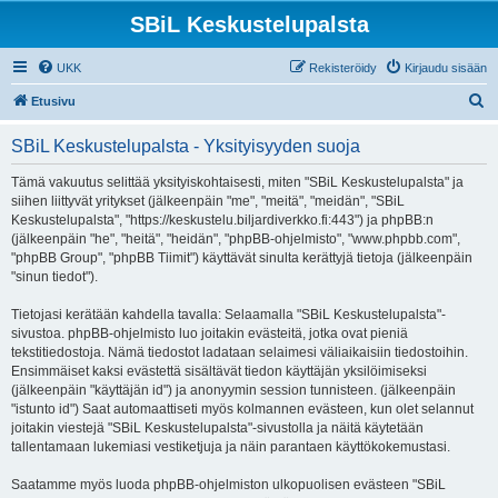
SBiL Keskustelupalsta
UKK
Rekisteröidy
Kirjaudu sisään
E
Etusivu
t
SBiL Keskustelupalsta - Yksityisyyden suoja
s
i
Tämä vakuutus selittää yksityiskohtaisesti, miten "SBiL Keskustelupalsta" ja
siihen liittyvät yritykset (jälkeenpäin "me", "meitä", "meidän", "SBiL
Keskustelupalsta", "https://keskustelu.biljardiverkko.fi:443") ja phpBB:n
(jälkeenpäin "he", "heitä", "heidän", "phpBB-ohjelmisto", "www.phpbb.com",
"phpBB Group", "phpBB Tiimit") käyttävät sinulta kerättyjä tietoja (jälkeenpäin
"sinun tiedot").
Tietojasi kerätään kahdella tavalla: Selaamalla "SBiL Keskustelupalsta"-
sivustoa. phpBB-ohjelmisto luo joitakin evästeitä, jotka ovat pieniä
tekstitiedostoja. Nämä tiedostot ladataan selaimesi väliaikaisiin tiedostoihin.
Ensimmäiset kaksi evästettä sisältävät tiedon käyttäjän yksilöimiseksi
(jälkeenpäin "käyttäjän id") ja anonyymin session tunnisteen. (jälkeenpäin
"istunto id") Saat automaattiseti myös kolmannen evästeen, kun olet selannut
joitakin viestejä "SBiL Keskustelupalsta"-sivustolla ja näitä käytetään
tallentamaan lukemiasi vestiketjuja ja näin parantaen käyttökokemustasi.
Saatamme myös luoda phpBB-ohjelmiston ulkopuolisen evästeen "SBiL