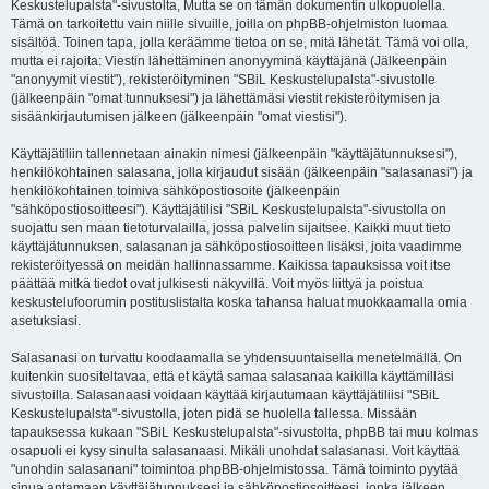
Keskustelupalsta"-sivustolta, Mutta se on tämän dokumentin ulkopuolella.
Tämä on tarkoitettu vain niille sivuille, joilla on phpBB-ohjelmiston luomaa
sisältöä. Toinen tapa, jolla keräämme tietoa on se, mitä lähetät. Tämä voi olla,
mutta ei rajoita: Viestin lähettäminen anonyyminä käyttäjänä (Jälkeenpäin
"anonyymit viestit"), rekisteröityminen "SBiL Keskustelupalsta"-sivustolle
(jälkeenpäin "omat tunnuksesi") ja lähettämäsi viestit rekisteröitymisen ja
sisäänkirjautumisen jälkeen (jälkeenpäin "omat viestisi").
Käyttäjätiliin tallennetaan ainakin nimesi (jälkeenpäin "käyttäjätunnuksesi"),
henkilökohtainen salasana, jolla kirjaudut sisään (jälkeenpäin "salasanasi") ja
henkilökohtainen toimiva sähköpostiosoite (jälkeenpäin
"sähköpostiosoitteesi"). Käyttäjätilisi "SBiL Keskustelupalsta"-sivustolla on
suojattu sen maan tietoturvalailla, jossa palvelin sijaitsee. Kaikki muut tieto
käyttäjätunnuksen, salasanan ja sähköpostiosoitteen lisäksi, joita vaadimme
rekisteröityessä on meidän hallinnassamme. Kaikissa tapauksissa voit itse
päättää mitkä tiedot ovat julkisesti näkyvillä. Voit myös liittyä ja poistua
keskustelufoorumin postituslistalta koska tahansa haluat muokkaamalla omia
asetuksiasi.
Salasanasi on turvattu koodaamalla se yhdensuuntaisella menetelmällä. On
kuitenkin suositeltavaa, että et käytä samaa salasanaa kaikilla käyttämilläsi
sivustoilla. Salasanaasi voidaan käyttää kirjautumaan käyttäjätiliisi "SBiL
Keskustelupalsta"-sivustolla, joten pidä se huolella tallessa. Missään
tapauksessa kukaan "SBiL Keskustelupalsta"-sivustolta, phpBB tai muu kolmas
osapuoli ei kysy sinulta salasanaasi. Mikäli unohdat salasanasi. Voit käyttää
"unohdin salasanani" toimintoa phpBB-ohjelmistossa. Tämä toiminto pyytää
sinua antamaan käyttäjätunnuksesi ja sähköpostiosoitteesi, jonka jälkeen