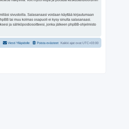
isesti näkyvillä. Voit myös liittyä ja poistua keskustelufoorumin
illäsi sivustoilla. Salasanaasi voidaan käyttää kirjautumaan
 phpBB tai muu kolmas osapuoli ei kysy sinulta salasanaasi.
ksesi ja sähköpostiosoitteesi, jonka jälkeen phpBB-ohjelmisto
Viesti Ylläpidolle
Poista evästeet
Kaikki ajat ovat
UTC+03:00