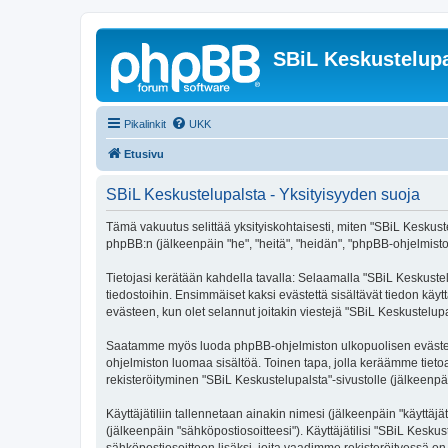
SBiL Keskustelupa
Pikalinkit
UKK
Etusivu
SBiL Keskustelupalsta - Yksityisyyden suoja
Tämä vakuutus selittää yksityiskohtaisesti, miten "SBiL Keskustelu
phpBB:n (jälkeenpäin "he", "heitä", "heidän", "phpBB-ohjelmisto"
Tietojasi kerätään kahdella tavalla: Selaamalla "SBiL Keskustelu
tiedostoihin. Ensimmäiset kaksi evästettä sisältävät tiedon käy
evästeen, kun olet selannut joitakin viestejä "SBiL Keskustelup
Saatamme myös luoda phpBB-ohjelmiston ulkopuolisen evästeen "
ohjelmiston luomaa sisältöä. Toinen tapa, jolla keräämme tietoa 
rekisteröityminen "SBiL Keskustelupalsta"-sivustolle (jälkeenpäi
Käyttäjätiliin tallennetaan ainakin nimesi (jälkeenpäin "käyttä
(jälkeenpäin "sähköpostiosoitteesi"). Käyttäjätilisi "SBiL Keskus