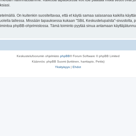
meidän hallinnassamme. Kaikissa tapauksissa voit itse päättää mitkä tiedot ovat julk
ksiasi.
lmällä. On kuitenkin suositeltavaa, että et käytä samaa salasanaa kaikilla käyttäm
se huolella tallessa. Missään tapauksessa kukaan "SBiL Keskustelupalsta"-sivustolta,
toimintoa phpBB-ohjelmistossa. Tämä toiminto pyytää sinua antamaan käyttäjätunnu
Keskustelufoorumin ohjelmisto
phpBB
® Forum Software © phpBB Limited
Käännös: phpBB Suomi (lurttinen, harritapio, Pettis)
Yksityisyys
|
Ehdot