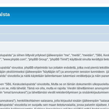
lsta
palsta" ja siihen liittyvät yritykset (jälkeenpäin "me", "meitä", "meidän", "SBiL Kesku
, "www.phpbb.com", "phpBB Group", "phpBB Tiimit") käyttävät sinulta kerättyjä tietoj
palsta"-sivustoa. phpBB-ohjelmisto luo joitakin evästeitä, jotka ovat pieniä tekstit
ttäjän yksilöimiseksi (jälkeenpäin "käyttäjän id") ja anonyymin session tunnisteen. 
alsta"-sivustolla ja näitä käytetään tallentamaan lukemiasi vestiketjuja ja näin par
SBiL Keskustelupalsta"-sivustolta, Mutta se on tämän dokumentin ulkopuolella. Tämä
on se, mitä lähetät. Tämä voi olla, mutta ei rajoita: Viestin lähettäminen anonyymin
n "omat tunnuksesi") ja lähettämäsi viestit rekisteröitymisen ja sisäänkirjautumisen 
jätunnuksesi"), henkilökohtainen salasana, jolla kirjaudut sisään (jälkeenpäin "sala
telupalsta"-sivustolla on suojattu sen maan tietoturvalailla, jossa palvelin sijaitsee