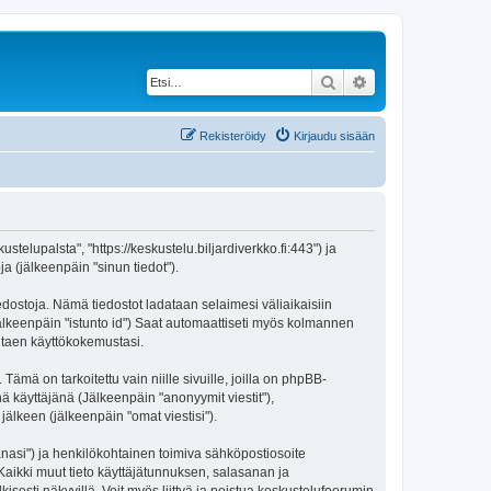
Etsi
Tarkennettu haku
Rekisteröidy
Kirjaudu sisään
stelupalsta", "https://keskustelu.biljardiverkko.fi:443") ja
a (jälkeenpäin "sinun tiedot").
iedostoja. Nämä tiedostot ladataan selaimesi väliaikaisiin
(jälkeenpäin "istunto id") Saat automaattiseti myös kolmannen
antaen käyttökokemustasi.
 on tarkoitettu vain niille sivuille, joilla on phpBB-
ä käyttäjänä (Jälkeenpäin "anonyymit viestit"),
jälkeen (jälkeenpäin "omat viestisi").
sanasi") ja henkilökohtainen toimiva sähköpostiosoite
. Kaikki muut tieto käyttäjätunnuksen, salasanan ja