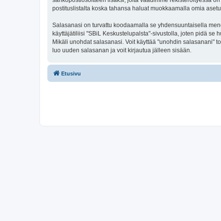
sähköpostiosoitteen lisäksi, joita vaadimme rekisteröityessä on 
postituslistalta koska tahansa haluat muokkaamalla omia asetu
Salasanasi on turvattu koodaamalla se yhdensuuntaisella menete
käyttäjätiliisi "SBiL Keskustelupalsta"-sivustolla, joten pidä 
Mikäli unohdat salasanasi. Voit käyttää "unohdin salasanani" 
luo uuden salasanan ja voit kirjautua jälleen sisään.
Etusivu