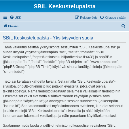
SBiL Keskustelupalsta
UKK
Rekisteröidy
Kirjaudu sisään
E
Etusivu
t
SBiL Keskustelupalsta - Yksityisyyden suoja
s
i
Tämä vakuutus selittää yksityiskohtaisesti, miten "SBiL Keskustelupalsta" ja
siihen liittyvät yritykset (jälkeenpäin "me", "meitä", "meidän", "SBiL
Keskustelupalsta", "https://keskustelu.biljardiverkko.fi:443") ja phpBB:n
(jälkeenpäin "he", "heitä", "heidän", "phpBB-ohjelmisto", "www.phpbb.com",
"phpBB Group", "phpBB Tiimit") käyttävät sinulta kerättyjä tietoja (jälkeenpäin
"sinun tiedot").
Tietojasi kerätään kahdella tavalla: Selaamalla "SBiL Keskustelupalsta"-
sivustoa. phpBB-ohjelmisto luo joitakin evästeitä, jotka ovat pieniä
tekstitiedostoja. Nämä tiedostot ladataan selaimesi väliaikaisiin tiedostoihin.
Ensimmäiset kaksi evästettä sisältävät tiedon käyttäjän yksilöimiseksi
(jälkeenpäin "käyttäjän id") ja anonyymin session tunnisteen. (jälkeenpäin
"istunto id") Saat automaattiseti myös kolmannen evästeen, kun olet selannut
joitakin viestejä "SBiL Keskustelupalsta"-sivustolla ja näitä käytetään
tallentamaan lukemiasi vestiketjuja ja näin parantaen käyttökokemustasi.
Saatamme myös luoda phpBB-ohjelmiston ulkopuolisen evästeen "SBiL