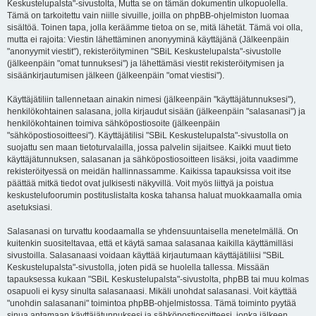
Keskustelupalsta"-sivustolta, Mutta se on tämän dokumentin ulkopuolella.
Tämä on tarkoitettu vain niille sivuille, joilla on phpBB-ohjelmiston luomaa
sisältöä. Toinen tapa, jolla keräämme tietoa on se, mitä lähetät. Tämä voi olla,
mutta ei rajoita: Viestin lähettäminen anonyyminä käyttäjänä (Jälkeenpäin
"anonyymit viestit"), rekisteröityminen "SBiL Keskustelupalsta"-sivustolle
(jälkeenpäin "omat tunnuksesi") ja lähettämäsi viestit rekisteröitymisen ja
sisäänkirjautumisen jälkeen (jälkeenpäin "omat viestisi").
Käyttäjätiliin tallennetaan ainakin nimesi (jälkeenpäin "käyttäjätunnuksesi"),
henkilökohtainen salasana, jolla kirjaudut sisään (jälkeenpäin "salasanasi") ja
henkilökohtainen toimiva sähköpostiosoite (jälkeenpäin
"sähköpostiosoitteesi"). Käyttäjätilisi "SBiL Keskustelupalsta"-sivustolla on
suojattu sen maan tietoturvalailla, jossa palvelin sijaitsee. Kaikki muut tieto
käyttäjätunnuksen, salasanan ja sähköpostiosoitteen lisäksi, joita vaadimme
rekisteröityessä on meidän hallinnassamme. Kaikissa tapauksissa voit itse
päättää mitkä tiedot ovat julkisesti näkyvillä. Voit myös liittyä ja poistua
keskustelufoorumin postituslistalta koska tahansa haluat muokkaamalla omia
asetuksiasi.
Salasanasi on turvattu koodaamalla se yhdensuuntaisella menetelmällä. On
kuitenkin suositeltavaa, että et käytä samaa salasanaa kaikilla käyttämilläsi
sivustoilla. Salasanaasi voidaan käyttää kirjautumaan käyttäjätiliisi "SBiL
Keskustelupalsta"-sivustolla, joten pidä se huolella tallessa. Missään
tapauksessa kukaan "SBiL Keskustelupalsta"-sivustolta, phpBB tai muu kolmas
osapuoli ei kysy sinulta salasanaasi. Mikäli unohdat salasanasi. Voit käyttää
"unohdin salasanani" toimintoa phpBB-ohjelmistossa. Tämä toiminto pyytää
sinua antamaan käyttäjätunnuksesi ja sähköpostiosoitteesi, jonka jälkeen