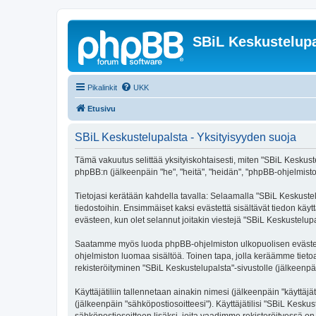
SBiL Keskustelupa
Pikalinkit
UKK
Etusivu
SBiL Keskustelupalsta - Yksityisyyden suoja
Tämä vakuutus selittää yksityiskohtaisesti, miten "SBiL Keskustelu
phpBB:n (jälkeenpäin "he", "heitä", "heidän", "phpBB-ohjelmisto"
Tietojasi kerätään kahdella tavalla: Selaamalla "SBiL Keskustelu
tiedostoihin. Ensimmäiset kaksi evästettä sisältävät tiedon käy
evästeen, kun olet selannut joitakin viestejä "SBiL Keskustelup
Saatamme myös luoda phpBB-ohjelmiston ulkopuolisen evästeen "
ohjelmiston luomaa sisältöä. Toinen tapa, jolla keräämme tietoa 
rekisteröityminen "SBiL Keskustelupalsta"-sivustolle (jälkeenpäi
Käyttäjätiliin tallennetaan ainakin nimesi (jälkeenpäin "käyttä
(jälkeenpäin "sähköpostiosoitteesi"). Käyttäjätilisi "SBiL Keskus