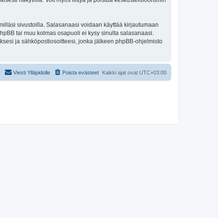
isesti näkyvillä. Voit myös liittyä ja poistua keskustelufoorumin
illäsi sivustoilla. Salasanaasi voidaan käyttää kirjautumaan
 phpBB tai muu kolmas osapuoli ei kysy sinulta salasanaasi.
ksesi ja sähköpostiosoitteesi, jonka jälkeen phpBB-ohjelmisto
Viesti Ylläpidolle
Poista evästeet
Kaikki ajat ovat
UTC+03:00