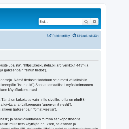
Etsi
Tarkennettu haku
Rekisteröidy
Kirjaudu sisään
stelupalsta", "https://keskustelu.biljardiverkko.fi:443") ja
a (jälkeenpäin "sinun tiedot").
iedostoja. Nämä tiedostot ladataan selaimesi väliaikaisiin
(jälkeenpäin "istunto id") Saat automaattiseti myös kolmannen
antaen käyttökokemustasi.
 on tarkoitettu vain niille sivuille, joilla on phpBB-
ä käyttäjänä (Jälkeenpäin "anonyymit viestit"),
jälkeen (jälkeenpäin "omat viestisi").
sanasi") ja henkilökohtainen toimiva sähköpostiosoite
. Kaikki muut tieto käyttäjätunnuksen, salasanan ja