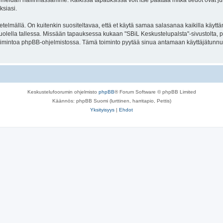
meidän hallinnassamme. Kaikissa tapauksissa voit itse päättää mitkä tiedot ovat julk
ksiasi.
lmällä. On kuitenkin suositeltavaa, että et käytä samaa salasanaa kaikilla käyttäm
se huolella tallessa. Missään tapauksessa kukaan "SBiL Keskustelupalsta"-sivustolta,
toimintoa phpBB-ohjelmistossa. Tämä toiminto pyytää sinua antamaan käyttäjätunnu
Keskustelufoorumin ohjelmisto
phpBB
® Forum Software © phpBB Limited
Käännös: phpBB Suomi (lurttinen, harritapio, Pettis)
Yksityisyys
|
Ehdot