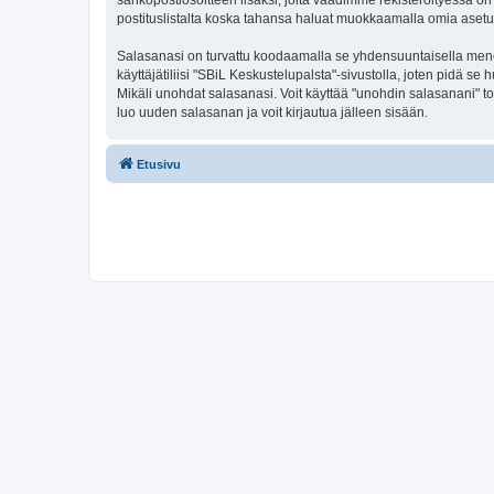
sähköpostiosoitteen lisäksi, joita vaadimme rekisteröityessä on 
postituslistalta koska tahansa haluat muokkaamalla omia asetu
Salasanasi on turvattu koodaamalla se yhdensuuntaisella menete
käyttäjätiliisi "SBiL Keskustelupalsta"-sivustolla, joten pidä 
Mikäli unohdat salasanasi. Voit käyttää "unohdin salasanani" 
luo uuden salasanan ja voit kirjautua jälleen sisään.
Etusivu