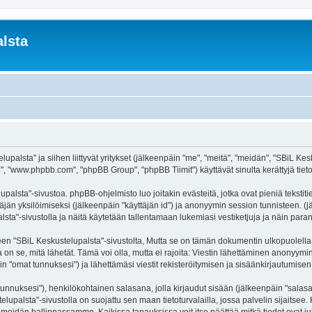
lsta
palsta" ja siihen liittyvät yritykset (jälkeenpäin "me", "meitä", "meidän", "SBiL Kesku
, "www.phpbb.com", "phpBB Group", "phpBB Tiimit") käyttävät sinulta kerättyjä tietoj
palsta"-sivustoa. phpBB-ohjelmisto luo joitakin evästeitä, jotka ovat pieniä tekstit
ttäjän yksilöimiseksi (jälkeenpäin "käyttäjän id") ja anonyymin session tunnisteen. 
alsta"-sivustolla ja näitä käytetään tallentamaan lukemiasi vestiketjuja ja näin par
SBiL Keskustelupalsta"-sivustolta, Mutta se on tämän dokumentin ulkopuolella. Tämä
on se, mitä lähetät. Tämä voi olla, mutta ei rajoita: Viestin lähettäminen anonyymin
n "omat tunnuksesi") ja lähettämäsi viestit rekisteröitymisen ja sisäänkirjautumisen 
jätunnuksesi"), henkilökohtainen salasana, jolla kirjaudut sisään (jälkeenpäin "sala
telupalsta"-sivustolla on suojattu sen maan tietoturvalailla, jossa palvelin sijaitsee