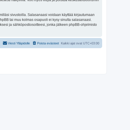
isesti näkyvillä. Voit myös liittyä ja poistua keskustelufoorumin
illäsi sivustoilla. Salasanaasi voidaan käyttää kirjautumaan
 phpBB tai muu kolmas osapuoli ei kysy sinulta salasanaasi.
ksesi ja sähköpostiosoitteesi, jonka jälkeen phpBB-ohjelmisto
Viesti Ylläpidolle
Poista evästeet
Kaikki ajat ovat
UTC+03:00