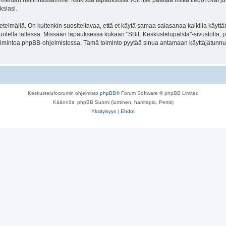
meidän hallinnassamme. Kaikissa tapauksissa voit itse päättää mitkä tiedot ovat julk
ksiasi.
lmällä. On kuitenkin suositeltavaa, että et käytä samaa salasanaa kaikilla käyttäm
se huolella tallessa. Missään tapauksessa kukaan "SBiL Keskustelupalsta"-sivustolta,
toimintoa phpBB-ohjelmistossa. Tämä toiminto pyytää sinua antamaan käyttäjätunnu
Keskustelufoorumin ohjelmisto
phpBB
® Forum Software © phpBB Limited
Käännös: phpBB Suomi (lurttinen, harritapio, Pettis)
Yksityisyys
|
Ehdot