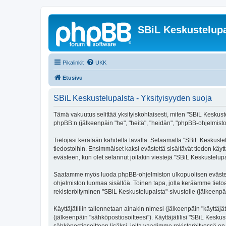
SBiL Keskustelupa
Pikalinkit
UKK
Etusivu
SBiL Keskustelupalsta - Yksityisyyden suoja
Tämä vakuutus selittää yksityiskohtaisesti, miten "SBiL Keskustelu
phpBB:n (jälkeenpäin "he", "heitä", "heidän", "phpBB-ohjelmisto"
Tietojasi kerätään kahdella tavalla: Selaamalla "SBiL Keskustelu
tiedostoihin. Ensimmäiset kaksi evästettä sisältävät tiedon käy
evästeen, kun olet selannut joitakin viestejä "SBiL Keskustelup
Saatamme myös luoda phpBB-ohjelmiston ulkopuolisen evästeen "
ohjelmiston luomaa sisältöä. Toinen tapa, jolla keräämme tietoa 
rekisteröityminen "SBiL Keskustelupalsta"-sivustolle (jälkeenpäi
Käyttäjätiliin tallennetaan ainakin nimesi (jälkeenpäin "käyttä
(jälkeenpäin "sähköpostiosoitteesi"). Käyttäjätilisi "SBiL Keskus