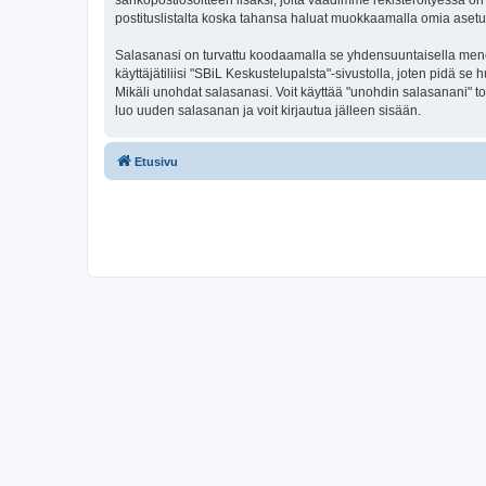
sähköpostiosoitteen lisäksi, joita vaadimme rekisteröityessä on 
postituslistalta koska tahansa haluat muokkaamalla omia asetu
Salasanasi on turvattu koodaamalla se yhdensuuntaisella menete
käyttäjätiliisi "SBiL Keskustelupalsta"-sivustolla, joten pidä 
Mikäli unohdat salasanasi. Voit käyttää "unohdin salasanani" 
luo uuden salasanan ja voit kirjautua jälleen sisään.
Etusivu