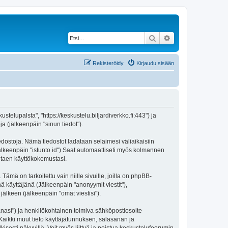
Etsi
Tarkennettu haku
Rekisteröidy
Kirjaudu sisään
stelupalsta", "https://keskustelu.biljardiverkko.fi:443") ja
a (jälkeenpäin "sinun tiedot").
iedostoja. Nämä tiedostot ladataan selaimesi väliaikaisiin
(jälkeenpäin "istunto id") Saat automaattiseti myös kolmannen
antaen käyttökokemustasi.
 on tarkoitettu vain niille sivuille, joilla on phpBB-
ä käyttäjänä (Jälkeenpäin "anonyymit viestit"),
jälkeen (jälkeenpäin "omat viestisi").
sanasi") ja henkilökohtainen toimiva sähköpostiosoite
. Kaikki muut tieto käyttäjätunnuksen, salasanan ja