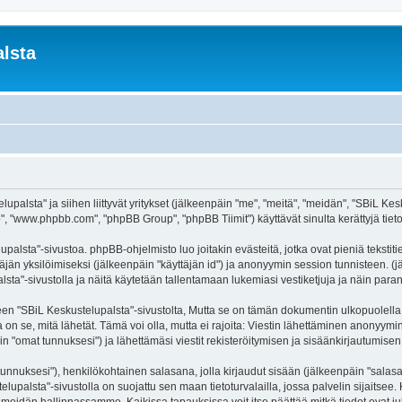
lsta
palsta" ja siihen liittyvät yritykset (jälkeenpäin "me", "meitä", "meidän", "SBiL Kesku
, "www.phpbb.com", "phpBB Group", "phpBB Tiimit") käyttävät sinulta kerättyjä tietoj
palsta"-sivustoa. phpBB-ohjelmisto luo joitakin evästeitä, jotka ovat pieniä tekstit
ttäjän yksilöimiseksi (jälkeenpäin "käyttäjän id") ja anonyymin session tunnisteen. 
alsta"-sivustolla ja näitä käytetään tallentamaan lukemiasi vestiketjuja ja näin par
SBiL Keskustelupalsta"-sivustolta, Mutta se on tämän dokumentin ulkopuolella. Tämä
on se, mitä lähetät. Tämä voi olla, mutta ei rajoita: Viestin lähettäminen anonyymin
n "omat tunnuksesi") ja lähettämäsi viestit rekisteröitymisen ja sisäänkirjautumisen 
jätunnuksesi"), henkilökohtainen salasana, jolla kirjaudut sisään (jälkeenpäin "sala
telupalsta"-sivustolla on suojattu sen maan tietoturvalailla, jossa palvelin sijaitsee