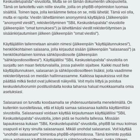
Keskustelupalsta"-sivustolta, Mutta se on tämän dokumentin ulkopuolella.
Tämä on tarkoitettu vain niille sivuille, joilla on phpBB-ohjelmiston luomaa
sisältöä. Toinen tapa, jolla keräämme tietoa on se, mitä lähetät. Tämä voi olla,
mutta ei rajoita: Viestin lähettäminen anonyyminä käyttäjänä (Jälkeenpäin
"anonyymit viestit"), rekisteröityminen "SBiL Keskustelupalsta"-sivustolle
(jälkeenpäin "omat tunnuksesi") ja lähettämäsi viestit rekisteröitymisen ja
sisäänkirjautumisen jälkeen (jälkeenpäin "omat viestisi").
Käyttäjätiliin tallennetaan ainakin nimesi (jälkeenpäin "käyttäjätunnuksesi"),
henkilökohtainen salasana, jolla kirjaudut sisään (jälkeenpäin "salasanasi") ja
henkilökohtainen toimiva sähköpostiosoite (jälkeenpäin
"sähköpostiosoitteesi"). Käyttäjätilisi "SBiL Keskustelupalsta"-sivustolla on
suojattu sen maan tietoturvalailla, jossa palvelin sijaitsee. Kaikki muut tieto
käyttäjätunnuksen, salasanan ja sähköpostiosoitteen lisäksi, joita vaadimme
rekisteröityessä on meidän hallinnassamme. Kaikissa tapauksissa voit itse
päättää mitkä tiedot ovat julkisesti näkyvillä. Voit myös liittyä ja poistua
keskustelufoorumin postituslistalta koska tahansa haluat muokkaamalla omia
asetuksiasi.
Salasanasi on turvattu koodaamalla se yhdensuuntaisella menetelmällä. On
kuitenkin suositeltavaa, että et käytä samaa salasanaa kaikilla käyttämilläsi
sivustoilla. Salasanaasi voidaan käyttää kirjautumaan käyttäjätiliisi "SBiL
Keskustelupalsta"-sivustolla, joten pidä se huolella tallessa. Missään
tapauksessa kukaan "SBiL Keskustelupalsta"-sivustolta, phpBB tai muu kolmas
osapuoli ei kysy sinulta salasanaasi. Mikäli unohdat salasanasi. Voit käyttää
"unohdin salasanani" toimintoa phpBB-ohjelmistossa. Tämä toiminto pyytää
sinua antamaan käyttäjätunnuksesi ja sähköpostiosoitteesi, jonka jälkeen