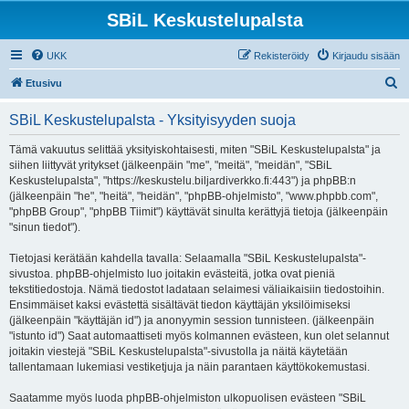
SBiL Keskustelupalsta
UKK
Rekisteröidy
Kirjaudu sisään
E
Etusivu
t
SBiL Keskustelupalsta - Yksityisyyden suoja
s
i
Tämä vakuutus selittää yksityiskohtaisesti, miten "SBiL Keskustelupalsta" ja
siihen liittyvät yritykset (jälkeenpäin "me", "meitä", "meidän", "SBiL
Keskustelupalsta", "https://keskustelu.biljardiverkko.fi:443") ja phpBB:n
(jälkeenpäin "he", "heitä", "heidän", "phpBB-ohjelmisto", "www.phpbb.com",
"phpBB Group", "phpBB Tiimit") käyttävät sinulta kerättyjä tietoja (jälkeenpäin
"sinun tiedot").
Tietojasi kerätään kahdella tavalla: Selaamalla "SBiL Keskustelupalsta"-
sivustoa. phpBB-ohjelmisto luo joitakin evästeitä, jotka ovat pieniä
tekstitiedostoja. Nämä tiedostot ladataan selaimesi väliaikaisiin tiedostoihin.
Ensimmäiset kaksi evästettä sisältävät tiedon käyttäjän yksilöimiseksi
(jälkeenpäin "käyttäjän id") ja anonyymin session tunnisteen. (jälkeenpäin
"istunto id") Saat automaattiseti myös kolmannen evästeen, kun olet selannut
joitakin viestejä "SBiL Keskustelupalsta"-sivustolla ja näitä käytetään
tallentamaan lukemiasi vestiketjuja ja näin parantaen käyttökokemustasi.
Saatamme myös luoda phpBB-ohjelmiston ulkopuolisen evästeen "SBiL