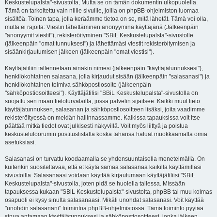
Keskustelupalsta"-sivustolta, Mutta se on tämän dokumentin ulkopuolella.
Tämä on tarkoitettu vain niille sivuille, joilla on phpBB-ohjelmiston luomaa
sisältöä. Toinen tapa, jolla keräämme tietoa on se, mitä lähetät. Tämä voi olla,
mutta ei rajoita: Viestin lähettäminen anonyyminä käyttäjänä (Jälkeenpäin
"anonyymit viestit"), rekisteröityminen "SBiL Keskustelupalsta"-sivustolle
(jälkeenpäin "omat tunnuksesi") ja lähettämäsi viestit rekisteröitymisen ja
sisäänkirjautumisen jälkeen (jälkeenpäin "omat viestisi").
Käyttäjätiliin tallennetaan ainakin nimesi (jälkeenpäin "käyttäjätunnuksesi"),
henkilökohtainen salasana, jolla kirjaudut sisään (jälkeenpäin "salasanasi") ja
henkilökohtainen toimiva sähköpostiosoite (jälkeenpäin
"sähköpostiosoitteesi"). Käyttäjätilisi "SBiL Keskustelupalsta"-sivustolla on
suojattu sen maan tietoturvalailla, jossa palvelin sijaitsee. Kaikki muut tieto
käyttäjätunnuksen, salasanan ja sähköpostiosoitteen lisäksi, joita vaadimme
rekisteröityessä on meidän hallinnassamme. Kaikissa tapauksissa voit itse
päättää mitkä tiedot ovat julkisesti näkyvillä. Voit myös liittyä ja poistua
keskustelufoorumin postituslistalta koska tahansa haluat muokkaamalla omia
asetuksiasi.
Salasanasi on turvattu koodaamalla se yhdensuuntaisella menetelmällä. On
kuitenkin suositeltavaa, että et käytä samaa salasanaa kaikilla käyttämilläsi
sivustoilla. Salasanaasi voidaan käyttää kirjautumaan käyttäjätiliisi "SBiL
Keskustelupalsta"-sivustolla, joten pidä se huolella tallessa. Missään
tapauksessa kukaan "SBiL Keskustelupalsta"-sivustolta, phpBB tai muu kolmas
osapuoli ei kysy sinulta salasanaasi. Mikäli unohdat salasanasi. Voit käyttää
"unohdin salasanani" toimintoa phpBB-ohjelmistossa. Tämä toiminto pyytää
sinua antamaan käyttäjätunnuksesi ja sähköpostiosoitteesi, jonka jälkeen