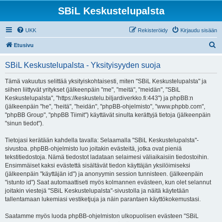
SBiL Keskustelupalsta
UKK
Rekisteröidy
Kirjaudu sisään
E
Etusivu
t
SBiL Keskustelupalsta - Yksityisyyden suoja
s
i
Tämä vakuutus selittää yksityiskohtaisesti, miten "SBiL Keskustelupalsta" ja
siihen liittyvät yritykset (jälkeenpäin "me", "meitä", "meidän", "SBiL
Keskustelupalsta", "https://keskustelu.biljardiverkko.fi:443") ja phpBB:n
(jälkeenpäin "he", "heitä", "heidän", "phpBB-ohjelmisto", "www.phpbb.com",
"phpBB Group", "phpBB Tiimit") käyttävät sinulta kerättyjä tietoja (jälkeenpäin
"sinun tiedot").
Tietojasi kerätään kahdella tavalla: Selaamalla "SBiL Keskustelupalsta"-
sivustoa. phpBB-ohjelmisto luo joitakin evästeitä, jotka ovat pieniä
tekstitiedostoja. Nämä tiedostot ladataan selaimesi väliaikaisiin tiedostoihin.
Ensimmäiset kaksi evästettä sisältävät tiedon käyttäjän yksilöimiseksi
(jälkeenpäin "käyttäjän id") ja anonyymin session tunnisteen. (jälkeenpäin
"istunto id") Saat automaattiseti myös kolmannen evästeen, kun olet selannut
joitakin viestejä "SBiL Keskustelupalsta"-sivustolla ja näitä käytetään
tallentamaan lukemiasi vestiketjuja ja näin parantaen käyttökokemustasi.
Saatamme myös luoda phpBB-ohjelmiston ulkopuolisen evästeen "SBiL