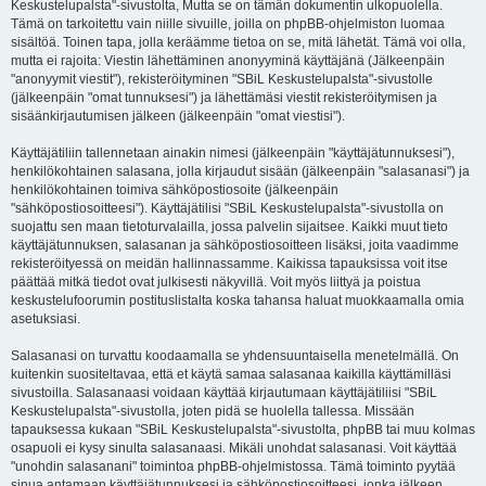
Keskustelupalsta"-sivustolta, Mutta se on tämän dokumentin ulkopuolella.
Tämä on tarkoitettu vain niille sivuille, joilla on phpBB-ohjelmiston luomaa
sisältöä. Toinen tapa, jolla keräämme tietoa on se, mitä lähetät. Tämä voi olla,
mutta ei rajoita: Viestin lähettäminen anonyyminä käyttäjänä (Jälkeenpäin
"anonyymit viestit"), rekisteröityminen "SBiL Keskustelupalsta"-sivustolle
(jälkeenpäin "omat tunnuksesi") ja lähettämäsi viestit rekisteröitymisen ja
sisäänkirjautumisen jälkeen (jälkeenpäin "omat viestisi").
Käyttäjätiliin tallennetaan ainakin nimesi (jälkeenpäin "käyttäjätunnuksesi"),
henkilökohtainen salasana, jolla kirjaudut sisään (jälkeenpäin "salasanasi") ja
henkilökohtainen toimiva sähköpostiosoite (jälkeenpäin
"sähköpostiosoitteesi"). Käyttäjätilisi "SBiL Keskustelupalsta"-sivustolla on
suojattu sen maan tietoturvalailla, jossa palvelin sijaitsee. Kaikki muut tieto
käyttäjätunnuksen, salasanan ja sähköpostiosoitteen lisäksi, joita vaadimme
rekisteröityessä on meidän hallinnassamme. Kaikissa tapauksissa voit itse
päättää mitkä tiedot ovat julkisesti näkyvillä. Voit myös liittyä ja poistua
keskustelufoorumin postituslistalta koska tahansa haluat muokkaamalla omia
asetuksiasi.
Salasanasi on turvattu koodaamalla se yhdensuuntaisella menetelmällä. On
kuitenkin suositeltavaa, että et käytä samaa salasanaa kaikilla käyttämilläsi
sivustoilla. Salasanaasi voidaan käyttää kirjautumaan käyttäjätiliisi "SBiL
Keskustelupalsta"-sivustolla, joten pidä se huolella tallessa. Missään
tapauksessa kukaan "SBiL Keskustelupalsta"-sivustolta, phpBB tai muu kolmas
osapuoli ei kysy sinulta salasanaasi. Mikäli unohdat salasanasi. Voit käyttää
"unohdin salasanani" toimintoa phpBB-ohjelmistossa. Tämä toiminto pyytää
sinua antamaan käyttäjätunnuksesi ja sähköpostiosoitteesi, jonka jälkeen