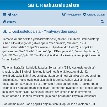
SBiL Keskustelupalsta
UKK
Rekisteröidy
Kirjaudu sisään
E
Etusivu
t
SBiL Keskustelupalsta - Yksityisyyden suoja
s
i
Tämä vakuutus selittää yksityiskohtaisesti, miten "SBiL Keskustelupalsta" ja
siihen liittyvät yritykset (jälkeenpäin "me", "meitä", "meidän", "SBiL
Keskustelupalsta", "https://keskustelu.biljardiverkko.fi:443") ja phpBB:n
(jälkeenpäin "he", "heitä", "heidän", "phpBB-ohjelmisto", "www.phpbb.com",
"phpBB Group", "phpBB Tiimit") käyttävät sinulta kerättyjä tietoja (jälkeenpäin
"sinun tiedot").
Tietojasi kerätään kahdella tavalla: Selaamalla "SBiL Keskustelupalsta"-
sivustoa. phpBB-ohjelmisto luo joitakin evästeitä, jotka ovat pieniä
tekstitiedostoja. Nämä tiedostot ladataan selaimesi väliaikaisiin tiedostoihin.
Ensimmäiset kaksi evästettä sisältävät tiedon käyttäjän yksilöimiseksi
(jälkeenpäin "käyttäjän id") ja anonyymin session tunnisteen. (jälkeenpäin
"istunto id") Saat automaattiseti myös kolmannen evästeen, kun olet selannut
joitakin viestejä "SBiL Keskustelupalsta"-sivustolla ja näitä käytetään
tallentamaan lukemiasi vestiketjuja ja näin parantaen käyttökokemustasi.
Saatamme myös luoda phpBB-ohjelmiston ulkopuolisen evästeen "SBiL