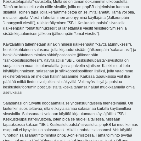
Keskustelupalsta"-sivustolta, Mutta se on tämän dokumentin ulkopuolella.
Tämä on tarkoitettu vain niille sivuille, joilla on phpBB-ohjelmiston luomaa
sisältöä. Toinen tapa, jolla keräämme tietoa on se, mitä lähetät. Tämä voi olla,
mutta ei rajoita: Viestin lähettäminen anonyyminä käyttäjänä (Jälkeenpäin
"anonyymit viestit"), rekisteröityminen "SBiL Keskustelupalsta"-sivustolle
(jälkeenpäin "omat tunnuksesi") ja lähettämäsi viestit rekisteröitymisen ja
sisäänkirjautumisen jälkeen (jälkeenpäin "omat viestisi").
Käyttäjätiliin tallennetaan ainakin nimesi (jälkeenpäin "käyttäjätunnuksesi"),
henkilökohtainen salasana, jolla kirjaudut sisään (jälkeenpäin "salasanasi") ja
henkilökohtainen toimiva sähköpostiosoite (jälkeenpäin
"sähköpostiosoitteesi"). Käyttäjätilisi "SBiL Keskustelupalsta"-sivustolla on
suojattu sen maan tietoturvalailla, jossa palvelin sijaitsee. Kaikki muut tieto
käyttäjätunnuksen, salasanan ja sähköpostiosoitteen lisäksi, joita vaadimme
rekisteröityessä on meidän hallinnassamme. Kaikissa tapauksissa voit itse
päättää mitkä tiedot ovat julkisesti näkyvillä. Voit myös liittyä ja poistua
keskustelufoorumin postituslistalta koska tahansa haluat muokkaamalla omia
asetuksiasi.
Salasanasi on turvattu koodaamalla se yhdensuuntaisella menetelmällä. On
kuitenkin suositeltavaa, että et käytä samaa salasanaa kaikilla käyttämilläsi
sivustoilla. Salasanaasi voidaan käyttää kirjautumaan käyttäjätiliisi "SBiL
Keskustelupalsta"-sivustolla, joten pidä se huolella tallessa. Missään
tapauksessa kukaan "SBiL Keskustelupalsta"-sivustolta, phpBB tai muu kolmas
osapuoli ei kysy sinulta salasanaasi. Mikäli unohdat salasanasi. Voit käyttää
"unohdin salasanani" toimintoa phpBB-ohjelmistossa. Tämä toiminto pyytää
sinua antamaan käyttäjätunnuksesi ja sähköpostiosoitteesi, jonka jälkeen