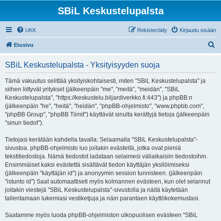
SBiL Keskustelupalsta
UKK
Rekisteröidy
Kirjaudu sisään
E
Etusivu
t
SBiL Keskustelupalsta - Yksityisyyden suoja
s
i
Tämä vakuutus selittää yksityiskohtaisesti, miten "SBiL Keskustelupalsta" ja
siihen liittyvät yritykset (jälkeenpäin "me", "meitä", "meidän", "SBiL
Keskustelupalsta", "https://keskustelu.biljardiverkko.fi:443") ja phpBB:n
(jälkeenpäin "he", "heitä", "heidän", "phpBB-ohjelmisto", "www.phpbb.com",
"phpBB Group", "phpBB Tiimit") käyttävät sinulta kerättyjä tietoja (jälkeenpäin
"sinun tiedot").
Tietojasi kerätään kahdella tavalla: Selaamalla "SBiL Keskustelupalsta"-
sivustoa. phpBB-ohjelmisto luo joitakin evästeitä, jotka ovat pieniä
tekstitiedostoja. Nämä tiedostot ladataan selaimesi väliaikaisiin tiedostoihin.
Ensimmäiset kaksi evästettä sisältävät tiedon käyttäjän yksilöimiseksi
(jälkeenpäin "käyttäjän id") ja anonyymin session tunnisteen. (jälkeenpäin
"istunto id") Saat automaattiseti myös kolmannen evästeen, kun olet selannut
joitakin viestejä "SBiL Keskustelupalsta"-sivustolla ja näitä käytetään
tallentamaan lukemiasi vestiketjuja ja näin parantaen käyttökokemustasi.
Saatamme myös luoda phpBB-ohjelmiston ulkopuolisen evästeen "SBiL