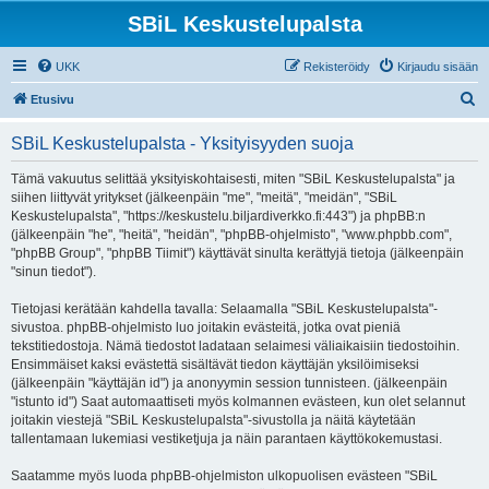
SBiL Keskustelupalsta
UKK
Rekisteröidy
Kirjaudu sisään
E
Etusivu
t
SBiL Keskustelupalsta - Yksityisyyden suoja
s
i
Tämä vakuutus selittää yksityiskohtaisesti, miten "SBiL Keskustelupalsta" ja
siihen liittyvät yritykset (jälkeenpäin "me", "meitä", "meidän", "SBiL
Keskustelupalsta", "https://keskustelu.biljardiverkko.fi:443") ja phpBB:n
(jälkeenpäin "he", "heitä", "heidän", "phpBB-ohjelmisto", "www.phpbb.com",
"phpBB Group", "phpBB Tiimit") käyttävät sinulta kerättyjä tietoja (jälkeenpäin
"sinun tiedot").
Tietojasi kerätään kahdella tavalla: Selaamalla "SBiL Keskustelupalsta"-
sivustoa. phpBB-ohjelmisto luo joitakin evästeitä, jotka ovat pieniä
tekstitiedostoja. Nämä tiedostot ladataan selaimesi väliaikaisiin tiedostoihin.
Ensimmäiset kaksi evästettä sisältävät tiedon käyttäjän yksilöimiseksi
(jälkeenpäin "käyttäjän id") ja anonyymin session tunnisteen. (jälkeenpäin
"istunto id") Saat automaattiseti myös kolmannen evästeen, kun olet selannut
joitakin viestejä "SBiL Keskustelupalsta"-sivustolla ja näitä käytetään
tallentamaan lukemiasi vestiketjuja ja näin parantaen käyttökokemustasi.
Saatamme myös luoda phpBB-ohjelmiston ulkopuolisen evästeen "SBiL