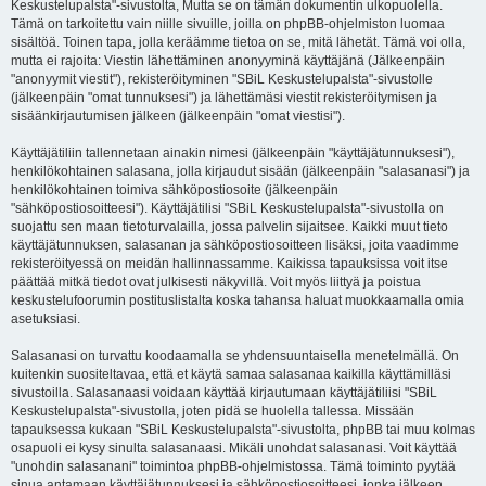
Keskustelupalsta"-sivustolta, Mutta se on tämän dokumentin ulkopuolella.
Tämä on tarkoitettu vain niille sivuille, joilla on phpBB-ohjelmiston luomaa
sisältöä. Toinen tapa, jolla keräämme tietoa on se, mitä lähetät. Tämä voi olla,
mutta ei rajoita: Viestin lähettäminen anonyyminä käyttäjänä (Jälkeenpäin
"anonyymit viestit"), rekisteröityminen "SBiL Keskustelupalsta"-sivustolle
(jälkeenpäin "omat tunnuksesi") ja lähettämäsi viestit rekisteröitymisen ja
sisäänkirjautumisen jälkeen (jälkeenpäin "omat viestisi").
Käyttäjätiliin tallennetaan ainakin nimesi (jälkeenpäin "käyttäjätunnuksesi"),
henkilökohtainen salasana, jolla kirjaudut sisään (jälkeenpäin "salasanasi") ja
henkilökohtainen toimiva sähköpostiosoite (jälkeenpäin
"sähköpostiosoitteesi"). Käyttäjätilisi "SBiL Keskustelupalsta"-sivustolla on
suojattu sen maan tietoturvalailla, jossa palvelin sijaitsee. Kaikki muut tieto
käyttäjätunnuksen, salasanan ja sähköpostiosoitteen lisäksi, joita vaadimme
rekisteröityessä on meidän hallinnassamme. Kaikissa tapauksissa voit itse
päättää mitkä tiedot ovat julkisesti näkyvillä. Voit myös liittyä ja poistua
keskustelufoorumin postituslistalta koska tahansa haluat muokkaamalla omia
asetuksiasi.
Salasanasi on turvattu koodaamalla se yhdensuuntaisella menetelmällä. On
kuitenkin suositeltavaa, että et käytä samaa salasanaa kaikilla käyttämilläsi
sivustoilla. Salasanaasi voidaan käyttää kirjautumaan käyttäjätiliisi "SBiL
Keskustelupalsta"-sivustolla, joten pidä se huolella tallessa. Missään
tapauksessa kukaan "SBiL Keskustelupalsta"-sivustolta, phpBB tai muu kolmas
osapuoli ei kysy sinulta salasanaasi. Mikäli unohdat salasanasi. Voit käyttää
"unohdin salasanani" toimintoa phpBB-ohjelmistossa. Tämä toiminto pyytää
sinua antamaan käyttäjätunnuksesi ja sähköpostiosoitteesi, jonka jälkeen