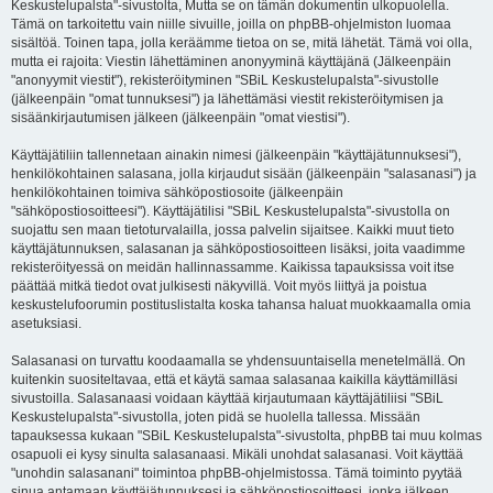
Keskustelupalsta"-sivustolta, Mutta se on tämän dokumentin ulkopuolella.
Tämä on tarkoitettu vain niille sivuille, joilla on phpBB-ohjelmiston luomaa
sisältöä. Toinen tapa, jolla keräämme tietoa on se, mitä lähetät. Tämä voi olla,
mutta ei rajoita: Viestin lähettäminen anonyyminä käyttäjänä (Jälkeenpäin
"anonyymit viestit"), rekisteröityminen "SBiL Keskustelupalsta"-sivustolle
(jälkeenpäin "omat tunnuksesi") ja lähettämäsi viestit rekisteröitymisen ja
sisäänkirjautumisen jälkeen (jälkeenpäin "omat viestisi").
Käyttäjätiliin tallennetaan ainakin nimesi (jälkeenpäin "käyttäjätunnuksesi"),
henkilökohtainen salasana, jolla kirjaudut sisään (jälkeenpäin "salasanasi") ja
henkilökohtainen toimiva sähköpostiosoite (jälkeenpäin
"sähköpostiosoitteesi"). Käyttäjätilisi "SBiL Keskustelupalsta"-sivustolla on
suojattu sen maan tietoturvalailla, jossa palvelin sijaitsee. Kaikki muut tieto
käyttäjätunnuksen, salasanan ja sähköpostiosoitteen lisäksi, joita vaadimme
rekisteröityessä on meidän hallinnassamme. Kaikissa tapauksissa voit itse
päättää mitkä tiedot ovat julkisesti näkyvillä. Voit myös liittyä ja poistua
keskustelufoorumin postituslistalta koska tahansa haluat muokkaamalla omia
asetuksiasi.
Salasanasi on turvattu koodaamalla se yhdensuuntaisella menetelmällä. On
kuitenkin suositeltavaa, että et käytä samaa salasanaa kaikilla käyttämilläsi
sivustoilla. Salasanaasi voidaan käyttää kirjautumaan käyttäjätiliisi "SBiL
Keskustelupalsta"-sivustolla, joten pidä se huolella tallessa. Missään
tapauksessa kukaan "SBiL Keskustelupalsta"-sivustolta, phpBB tai muu kolmas
osapuoli ei kysy sinulta salasanaasi. Mikäli unohdat salasanasi. Voit käyttää
"unohdin salasanani" toimintoa phpBB-ohjelmistossa. Tämä toiminto pyytää
sinua antamaan käyttäjätunnuksesi ja sähköpostiosoitteesi, jonka jälkeen