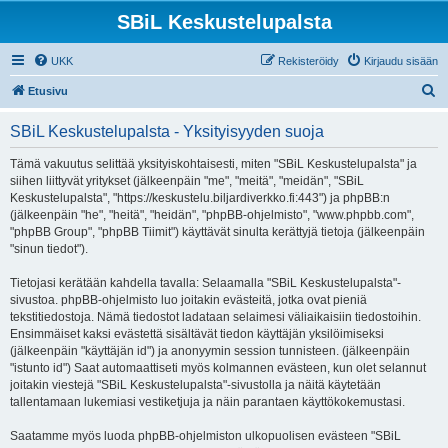
SBiL Keskustelupalsta
UKK
Rekisteröidy
Kirjaudu sisään
E
Etusivu
t
SBiL Keskustelupalsta - Yksityisyyden suoja
s
i
Tämä vakuutus selittää yksityiskohtaisesti, miten "SBiL Keskustelupalsta" ja
siihen liittyvät yritykset (jälkeenpäin "me", "meitä", "meidän", "SBiL
Keskustelupalsta", "https://keskustelu.biljardiverkko.fi:443") ja phpBB:n
(jälkeenpäin "he", "heitä", "heidän", "phpBB-ohjelmisto", "www.phpbb.com",
"phpBB Group", "phpBB Tiimit") käyttävät sinulta kerättyjä tietoja (jälkeenpäin
"sinun tiedot").
Tietojasi kerätään kahdella tavalla: Selaamalla "SBiL Keskustelupalsta"-
sivustoa. phpBB-ohjelmisto luo joitakin evästeitä, jotka ovat pieniä
tekstitiedostoja. Nämä tiedostot ladataan selaimesi väliaikaisiin tiedostoihin.
Ensimmäiset kaksi evästettä sisältävät tiedon käyttäjän yksilöimiseksi
(jälkeenpäin "käyttäjän id") ja anonyymin session tunnisteen. (jälkeenpäin
"istunto id") Saat automaattiseti myös kolmannen evästeen, kun olet selannut
joitakin viestejä "SBiL Keskustelupalsta"-sivustolla ja näitä käytetään
tallentamaan lukemiasi vestiketjuja ja näin parantaen käyttökokemustasi.
Saatamme myös luoda phpBB-ohjelmiston ulkopuolisen evästeen "SBiL