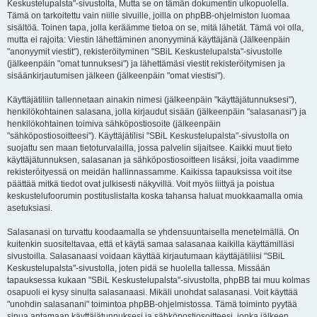
Keskustelupalsta"-sivustolta, Mutta se on tämän dokumentin ulkopuolella.
Tämä on tarkoitettu vain niille sivuille, joilla on phpBB-ohjelmiston luomaa
sisältöä. Toinen tapa, jolla keräämme tietoa on se, mitä lähetät. Tämä voi olla,
mutta ei rajoita: Viestin lähettäminen anonyyminä käyttäjänä (Jälkeenpäin
"anonyymit viestit"), rekisteröityminen "SBiL Keskustelupalsta"-sivustolle
(jälkeenpäin "omat tunnuksesi") ja lähettämäsi viestit rekisteröitymisen ja
sisäänkirjautumisen jälkeen (jälkeenpäin "omat viestisi").
Käyttäjätiliin tallennetaan ainakin nimesi (jälkeenpäin "käyttäjätunnuksesi"),
henkilökohtainen salasana, jolla kirjaudut sisään (jälkeenpäin "salasanasi") ja
henkilökohtainen toimiva sähköpostiosoite (jälkeenpäin
"sähköpostiosoitteesi"). Käyttäjätilisi "SBiL Keskustelupalsta"-sivustolla on
suojattu sen maan tietoturvalailla, jossa palvelin sijaitsee. Kaikki muut tieto
käyttäjätunnuksen, salasanan ja sähköpostiosoitteen lisäksi, joita vaadimme
rekisteröityessä on meidän hallinnassamme. Kaikissa tapauksissa voit itse
päättää mitkä tiedot ovat julkisesti näkyvillä. Voit myös liittyä ja poistua
keskustelufoorumin postituslistalta koska tahansa haluat muokkaamalla omia
asetuksiasi.
Salasanasi on turvattu koodaamalla se yhdensuuntaisella menetelmällä. On
kuitenkin suositeltavaa, että et käytä samaa salasanaa kaikilla käyttämilläsi
sivustoilla. Salasanaasi voidaan käyttää kirjautumaan käyttäjätiliisi "SBiL
Keskustelupalsta"-sivustolla, joten pidä se huolella tallessa. Missään
tapauksessa kukaan "SBiL Keskustelupalsta"-sivustolta, phpBB tai muu kolmas
osapuoli ei kysy sinulta salasanaasi. Mikäli unohdat salasanasi. Voit käyttää
"unohdin salasanani" toimintoa phpBB-ohjelmistossa. Tämä toiminto pyytää
sinua antamaan käyttäjätunnuksesi ja sähköpostiosoitteesi, jonka jälkeen