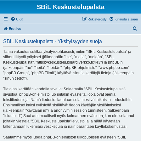
SBiL Keskustelupalsta
UKK
Rekisteröidy
Kirjaudu sisään
E
Etusivu
t
SBiL Keskustelupalsta - Yksityisyyden suoja
s
i
Tämä vakuutus selittää yksityiskohtaisesti, miten "SBiL Keskustelupalsta" ja
siihen liittyvät yritykset (jälkeenpäin "me", "meitä", "meidän", "SBiL
Keskustelupalsta", "https://keskustelu.biljardiverkko.fi:443") ja phpBB:n
(jälkeenpäin "he", "heitä", "heidän", "phpBB-ohjelmisto", "www.phpbb.com",
"phpBB Group", "phpBB Tiimit") käyttävät sinulta kerättyjä tietoja (jälkeenpäin
"sinun tiedot").
Tietojasi kerätään kahdella tavalla: Selaamalla "SBiL Keskustelupalsta"-
sivustoa. phpBB-ohjelmisto luo joitakin evästeitä, jotka ovat pieniä
tekstitiedostoja. Nämä tiedostot ladataan selaimesi väliaikaisiin tiedostoihin.
Ensimmäiset kaksi evästettä sisältävät tiedon käyttäjän yksilöimiseksi
(jälkeenpäin "käyttäjän id") ja anonyymin session tunnisteen. (jälkeenpäin
"istunto id") Saat automaattiseti myös kolmannen evästeen, kun olet selannut
joitakin viestejä "SBiL Keskustelupalsta"-sivustolla ja näitä käytetään
tallentamaan lukemiasi vestiketjuja ja näin parantaen käyttökokemustasi.
Saatamme myös luoda phpBB-ohjelmiston ulkopuolisen evästeen "SBiL