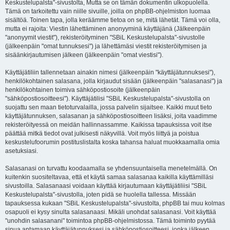
Keskustelupalsta"-sivustolta, Mutta se on tämän dokumentin ulkopuolella.
Tämä on tarkoitettu vain niille sivuille, joilla on phpBB-ohjelmiston luomaa
sisältöä. Toinen tapa, jolla keräämme tietoa on se, mitä lähetät. Tämä voi olla,
mutta ei rajoita: Viestin lähettäminen anonyyminä käyttäjänä (Jälkeenpäin
"anonyymit viestit"), rekisteröityminen "SBiL Keskustelupalsta"-sivustolle
(jälkeenpäin "omat tunnuksesi") ja lähettämäsi viestit rekisteröitymisen ja
sisäänkirjautumisen jälkeen (jälkeenpäin "omat viestisi").
Käyttäjätiliin tallennetaan ainakin nimesi (jälkeenpäin "käyttäjätunnuksesi"),
henkilökohtainen salasana, jolla kirjaudut sisään (jälkeenpäin "salasanasi") ja
henkilökohtainen toimiva sähköpostiosoite (jälkeenpäin
"sähköpostiosoitteesi"). Käyttäjätilisi "SBiL Keskustelupalsta"-sivustolla on
suojattu sen maan tietoturvalailla, jossa palvelin sijaitsee. Kaikki muut tieto
käyttäjätunnuksen, salasanan ja sähköpostiosoitteen lisäksi, joita vaadimme
rekisteröityessä on meidän hallinnassamme. Kaikissa tapauksissa voit itse
päättää mitkä tiedot ovat julkisesti näkyvillä. Voit myös liittyä ja poistua
keskustelufoorumin postituslistalta koska tahansa haluat muokkaamalla omia
asetuksiasi.
Salasanasi on turvattu koodaamalla se yhdensuuntaisella menetelmällä. On
kuitenkin suositeltavaa, että et käytä samaa salasanaa kaikilla käyttämilläsi
sivustoilla. Salasanaasi voidaan käyttää kirjautumaan käyttäjätiliisi "SBiL
Keskustelupalsta"-sivustolla, joten pidä se huolella tallessa. Missään
tapauksessa kukaan "SBiL Keskustelupalsta"-sivustolta, phpBB tai muu kolmas
osapuoli ei kysy sinulta salasanaasi. Mikäli unohdat salasanasi. Voit käyttää
"unohdin salasanani" toimintoa phpBB-ohjelmistossa. Tämä toiminto pyytää
sinua antamaan käyttäjätunnuksesi ja sähköpostiosoitteesi, jonka jälkeen