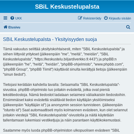
SBiL Keskustelupalsta
UKK
Rekisteröidy
Kirjaudu sisään
E
Etusivu
t
SBiL Keskustelupalsta - Yksityisyyden suoja
s
i
Tämä vakuutus selittää yksityiskohtaisesti, miten "SBiL Keskustelupalsta" ja
siihen liittyvät yritykset (jälkeenpäin "me", "meitä", "meidän", "SBiL
Keskustelupalsta", "https://keskustelu.biljardiverkko.fi:443") ja phpBB:n
(jälkeenpäin "he", "heitä", "heidän", "phpBB-ohjelmisto", "www.phpbb.com",
"phpBB Group", "phpBB Tiimit") käyttävät sinulta kerättyjä tietoja (jälkeenpäin
"sinun tiedot").
Tietojasi kerätään kahdella tavalla: Selaamalla "SBiL Keskustelupalsta"-
sivustoa. phpBB-ohjelmisto luo joitakin evästeitä, jotka ovat pieniä
tekstitiedostoja. Nämä tiedostot ladataan selaimesi väliaikaisiin tiedostoihin.
Ensimmäiset kaksi evästettä sisältävät tiedon käyttäjän yksilöimiseksi
(jälkeenpäin "käyttäjän id") ja anonyymin session tunnisteen. (jälkeenpäin
"istunto id") Saat automaattiseti myös kolmannen evästeen, kun olet selannut
joitakin viestejä "SBiL Keskustelupalsta"-sivustolla ja näitä käytetään
tallentamaan lukemiasi vestiketjuja ja näin parantaen käyttökokemustasi.
Saatamme myös luoda phpBB-ohjelmiston ulkopuolisen evästeen "SBiL