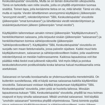
Keskustelupalsta"-sivustolta, Mutta se on tämän dokumentin ulkopuolella.
Tämä on tarkoitettu vain niille sivuille, joilla on phpBB-ohjelmiston luomaa
sisältöä. Toinen tapa, jolla keräämme tietoa on se, mitä lähetät. Tämä voi olla,
mutta ei rajoita: Viestin lähettäminen anonyyminä käyttäjänä (Jälkeenpäin
"anonyymit viestit"), rekisteröityminen "SBiL Keskustelupalsta"-sivustolle
(jälkeenpäin "omat tunnuksesi") ja lähettämäsi viestit rekisteröitymisen ja
sisäänkirjautumisen jälkeen (jälkeenpäin "omat viestisi").
Käyttäjätiliin tallennetaan ainakin nimesi (jälkeenpäin "käyttäjätunnuksesi"),
henkilökohtainen salasana, jolla kirjaudut sisään (jälkeenpäin "salasanasi") ja
henkilökohtainen toimiva sähköpostiosoite (jälkeenpäin
"sähköpostiosoitteesi"). Käyttäjätilisi "SBiL Keskustelupalsta"-sivustolla on
suojattu sen maan tietoturvalailla, jossa palvelin sijaitsee. Kaikki muut tieto
käyttäjätunnuksen, salasanan ja sähköpostiosoitteen lisäksi, joita vaadimme
rekisteröityessä on meidän hallinnassamme. Kaikissa tapauksissa voit itse
päättää mitkä tiedot ovat julkisesti näkyvillä. Voit myös liittyä ja poistua
keskustelufoorumin postituslistalta koska tahansa haluat muokkaamalla omia
asetuksiasi.
Salasanasi on turvattu koodaamalla se yhdensuuntaisella menetelmällä. On
kuitenkin suositeltavaa, että et käytä samaa salasanaa kaikilla käyttämilläsi
sivustoilla. Salasanaasi voidaan käyttää kirjautumaan käyttäjätiliisi "SBiL
Keskustelupalsta"-sivustolla, joten pidä se huolella tallessa. Missään
tapauksessa kukaan "SBiL Keskustelupalsta"-sivustolta, phpBB tai muu kolmas
osapuoli ei kysy sinulta salasanaasi. Mikäli unohdat salasanasi. Voit käyttää
"unohdin salasanani" toimintoa phpBB-ohjelmistossa. Tämä toiminto pyytää
sinua antamaan käyttäjätunnuksesi ja sähköpostiosoitteesi, jonka jälkeen