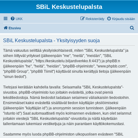
SBiL Keskustelupalsta
UKK
Rekisteröidy
Kirjaudu sisään
E
Etusivu
t
SBiL Keskustelupalsta - Yksityisyyden suoja
s
i
Tämä vakuutus selittää yksityiskohtaisesti, miten "SBiL Keskustelupalsta" ja
siihen liittyvät yritykset (jälkeenpäin "me", "meitä", "meidän", "SBiL
Keskustelupalsta", "https://keskustelu.biljardiverkko.fi:443") ja phpBB:n
(jälkeenpäin "he", "heitä", "heidän", "phpBB-ohjelmisto", "www.phpbb.com",
"phpBB Group", "phpBB Tiimit") käyttävät sinulta kerättyjä tietoja (jälkeenpäin
"sinun tiedot").
Tietojasi kerätään kahdella tavalla: Selaamalla "SBiL Keskustelupalsta"-
sivustoa. phpBB-ohjelmisto luo joitakin evästeitä, jotka ovat pieniä
tekstitiedostoja. Nämä tiedostot ladataan selaimesi väliaikaisiin tiedostoihin.
Ensimmäiset kaksi evästettä sisältävät tiedon käyttäjän yksilöimiseksi
(jälkeenpäin "käyttäjän id") ja anonyymin session tunnisteen. (jälkeenpäin
"istunto id") Saat automaattiseti myös kolmannen evästeen, kun olet selannut
joitakin viestejä "SBiL Keskustelupalsta"-sivustolla ja näitä käytetään
tallentamaan lukemiasi vestiketjuja ja näin parantaen käyttökokemustasi.
Saatamme myös luoda phpBB-ohjelmiston ulkopuolisen evästeen "SBiL