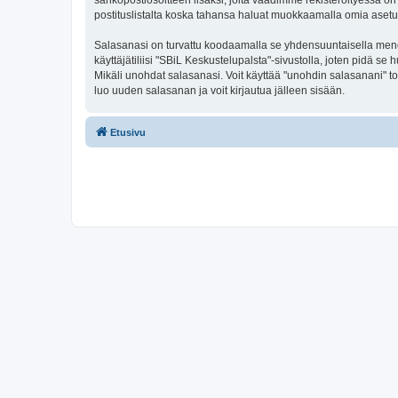
sähköpostiosoitteen lisäksi, joita vaadimme rekisteröityessä on 
postituslistalta koska tahansa haluat muokkaamalla omia asetu
Salasanasi on turvattu koodaamalla se yhdensuuntaisella menete
käyttäjätiliisi "SBiL Keskustelupalsta"-sivustolla, joten pidä 
Mikäli unohdat salasanasi. Voit käyttää "unohdin salasanani" 
luo uuden salasanan ja voit kirjautua jälleen sisään.
Etusivu