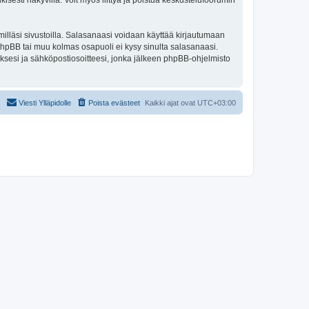
isesti näkyvillä. Voit myös liittyä ja poistua keskustelufoorumin
illäsi sivustoilla. Salasanaasi voidaan käyttää kirjautumaan
 phpBB tai muu kolmas osapuoli ei kysy sinulta salasanaasi.
ksesi ja sähköpostiosoitteesi, jonka jälkeen phpBB-ohjelmisto
Viesti Ylläpidolle
Poista evästeet
Kaikki ajat ovat
UTC+03:00