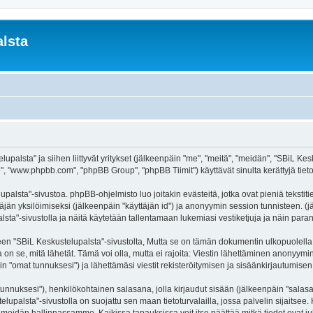
lsta
palsta" ja siihen liittyvät yritykset (jälkeenpäin "me", "meitä", "meidän", "SBiL Kesku
, "www.phpbb.com", "phpBB Group", "phpBB Tiimit") käyttävät sinulta kerättyjä tietoj
palsta"-sivustoa. phpBB-ohjelmisto luo joitakin evästeitä, jotka ovat pieniä tekstit
ttäjän yksilöimiseksi (jälkeenpäin "käyttäjän id") ja anonyymin session tunnisteen. 
alsta"-sivustolla ja näitä käytetään tallentamaan lukemiasi vestiketjuja ja näin par
SBiL Keskustelupalsta"-sivustolta, Mutta se on tämän dokumentin ulkopuolella. Tämä
on se, mitä lähetät. Tämä voi olla, mutta ei rajoita: Viestin lähettäminen anonyymin
n "omat tunnuksesi") ja lähettämäsi viestit rekisteröitymisen ja sisäänkirjautumisen 
jätunnuksesi"), henkilökohtainen salasana, jolla kirjaudut sisään (jälkeenpäin "sala
telupalsta"-sivustolla on suojattu sen maan tietoturvalailla, jossa palvelin sijaitsee