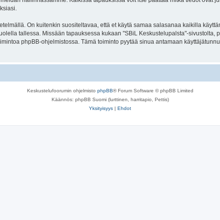
meidän hallinnassamme. Kaikissa tapauksissa voit itse päättää mitkä tiedot ovat julk
ksiasi.
lmällä. On kuitenkin suositeltavaa, että et käytä samaa salasanaa kaikilla käyttäm
se huolella tallessa. Missään tapauksessa kukaan "SBiL Keskustelupalsta"-sivustolta,
toimintoa phpBB-ohjelmistossa. Tämä toiminto pyytää sinua antamaan käyttäjätunnu
Keskustelufoorumin ohjelmisto
phpBB
® Forum Software © phpBB Limited
Käännös: phpBB Suomi (lurttinen, harritapio, Pettis)
Yksityisyys
|
Ehdot