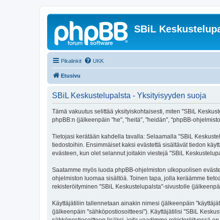
SBiL Keskustelupa
Pikalinkit
UKK
Etusivu
SBiL Keskustelupalsta - Yksityisyyden suoja
Tämä vakuutus selittää yksityiskohtaisesti, miten "SBiL Keskustelu
phpBB:n (jälkeenpäin "he", "heitä", "heidän", "phpBB-ohjelmisto"
Tietojasi kerätään kahdella tavalla: Selaamalla "SBiL Keskustelu
tiedostoihin. Ensimmäiset kaksi evästettä sisältävät tiedon käy
evästeen, kun olet selannut joitakin viestejä "SBiL Keskustelup
Saatamme myös luoda phpBB-ohjelmiston ulkopuolisen evästeen "
ohjelmiston luomaa sisältöä. Toinen tapa, jolla keräämme tietoa 
rekisteröityminen "SBiL Keskustelupalsta"-sivustolle (jälkeenpäi
Käyttäjätiliin tallennetaan ainakin nimesi (jälkeenpäin "käyttä
(jälkeenpäin "sähköpostiosoitteesi"). Käyttäjätilisi "SBiL Keskus