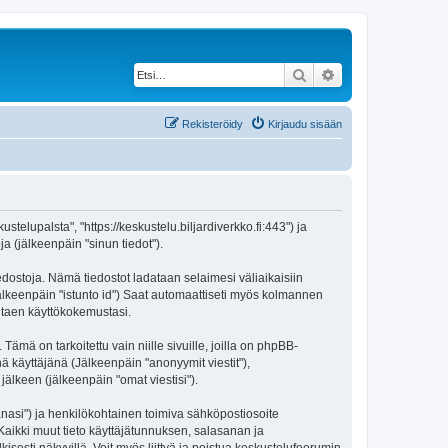
Etsi
Tarkennettu haku
Rekisteröidy
Kirjaudu sisään
stelupalsta", "https://keskustelu.biljardiverkko.fi:443") ja
a (jälkeenpäin "sinun tiedot").
iedostoja. Nämä tiedostot ladataan selaimesi väliaikaisiin
(jälkeenpäin "istunto id") Saat automaattiseti myös kolmannen
antaen käyttökokemustasi.
 on tarkoitettu vain niille sivuille, joilla on phpBB-
ä käyttäjänä (Jälkeenpäin "anonyymit viestit"),
jälkeen (jälkeenpäin "omat viestisi").
sanasi") ja henkilökohtainen toimiva sähköpostiosoite
. Kaikki muut tieto käyttäjätunnuksen, salasanan ja