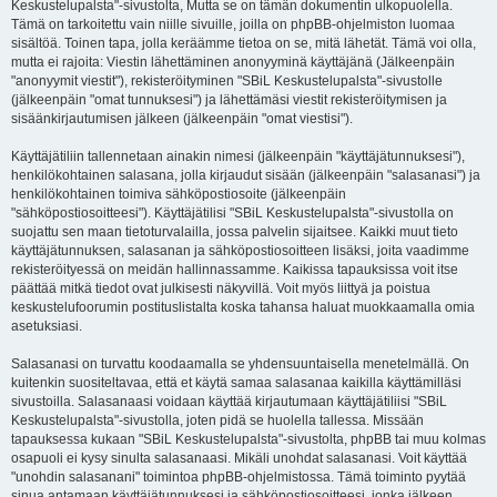
Keskustelupalsta"-sivustolta, Mutta se on tämän dokumentin ulkopuolella.
Tämä on tarkoitettu vain niille sivuille, joilla on phpBB-ohjelmiston luomaa
sisältöä. Toinen tapa, jolla keräämme tietoa on se, mitä lähetät. Tämä voi olla,
mutta ei rajoita: Viestin lähettäminen anonyyminä käyttäjänä (Jälkeenpäin
"anonyymit viestit"), rekisteröityminen "SBiL Keskustelupalsta"-sivustolle
(jälkeenpäin "omat tunnuksesi") ja lähettämäsi viestit rekisteröitymisen ja
sisäänkirjautumisen jälkeen (jälkeenpäin "omat viestisi").
Käyttäjätiliin tallennetaan ainakin nimesi (jälkeenpäin "käyttäjätunnuksesi"),
henkilökohtainen salasana, jolla kirjaudut sisään (jälkeenpäin "salasanasi") ja
henkilökohtainen toimiva sähköpostiosoite (jälkeenpäin
"sähköpostiosoitteesi"). Käyttäjätilisi "SBiL Keskustelupalsta"-sivustolla on
suojattu sen maan tietoturvalailla, jossa palvelin sijaitsee. Kaikki muut tieto
käyttäjätunnuksen, salasanan ja sähköpostiosoitteen lisäksi, joita vaadimme
rekisteröityessä on meidän hallinnassamme. Kaikissa tapauksissa voit itse
päättää mitkä tiedot ovat julkisesti näkyvillä. Voit myös liittyä ja poistua
keskustelufoorumin postituslistalta koska tahansa haluat muokkaamalla omia
asetuksiasi.
Salasanasi on turvattu koodaamalla se yhdensuuntaisella menetelmällä. On
kuitenkin suositeltavaa, että et käytä samaa salasanaa kaikilla käyttämilläsi
sivustoilla. Salasanaasi voidaan käyttää kirjautumaan käyttäjätiliisi "SBiL
Keskustelupalsta"-sivustolla, joten pidä se huolella tallessa. Missään
tapauksessa kukaan "SBiL Keskustelupalsta"-sivustolta, phpBB tai muu kolmas
osapuoli ei kysy sinulta salasanaasi. Mikäli unohdat salasanasi. Voit käyttää
"unohdin salasanani" toimintoa phpBB-ohjelmistossa. Tämä toiminto pyytää
sinua antamaan käyttäjätunnuksesi ja sähköpostiosoitteesi, jonka jälkeen