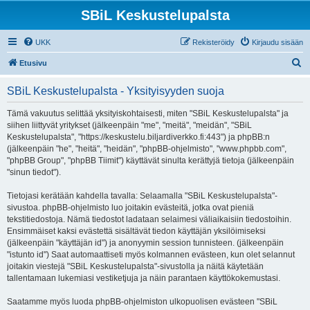
SBiL Keskustelupalsta
UKK
Rekisteröidy
Kirjaudu sisään
E
Etusivu
t
SBiL Keskustelupalsta - Yksityisyyden suoja
s
i
Tämä vakuutus selittää yksityiskohtaisesti, miten "SBiL Keskustelupalsta" ja
siihen liittyvät yritykset (jälkeenpäin "me", "meitä", "meidän", "SBiL
Keskustelupalsta", "https://keskustelu.biljardiverkko.fi:443") ja phpBB:n
(jälkeenpäin "he", "heitä", "heidän", "phpBB-ohjelmisto", "www.phpbb.com",
"phpBB Group", "phpBB Tiimit") käyttävät sinulta kerättyjä tietoja (jälkeenpäin
"sinun tiedot").
Tietojasi kerätään kahdella tavalla: Selaamalla "SBiL Keskustelupalsta"-
sivustoa. phpBB-ohjelmisto luo joitakin evästeitä, jotka ovat pieniä
tekstitiedostoja. Nämä tiedostot ladataan selaimesi väliaikaisiin tiedostoihin.
Ensimmäiset kaksi evästettä sisältävät tiedon käyttäjän yksilöimiseksi
(jälkeenpäin "käyttäjän id") ja anonyymin session tunnisteen. (jälkeenpäin
"istunto id") Saat automaattiseti myös kolmannen evästeen, kun olet selannut
joitakin viestejä "SBiL Keskustelupalsta"-sivustolla ja näitä käytetään
tallentamaan lukemiasi vestiketjuja ja näin parantaen käyttökokemustasi.
Saatamme myös luoda phpBB-ohjelmiston ulkopuolisen evästeen "SBiL