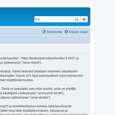
Etsi
Tarkennettu haku
Rekisteröidy
Kirjaudu sisään
stelupalsta", "https://keskustelu.biljardiverkko.fi:443") ja
a (jälkeenpäin "sinun tiedot").
iedostoja. Nämä tiedostot ladataan selaimesi väliaikaisiin
(jälkeenpäin "istunto id") Saat automaattiseti myös kolmannen
antaen käyttökokemustasi.
 on tarkoitettu vain niille sivuille, joilla on phpBB-
ä käyttäjänä (Jälkeenpäin "anonyymit viestit"),
jälkeen (jälkeenpäin "omat viestisi").
sanasi") ja henkilökohtainen toimiva sähköpostiosoite
. Kaikki muut tieto käyttäjätunnuksen, salasanan ja