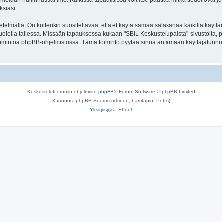
meidän hallinnassamme. Kaikissa tapauksissa voit itse päättää mitkä tiedot ovat julk
ksiasi.
lmällä. On kuitenkin suositeltavaa, että et käytä samaa salasanaa kaikilla käyttäm
se huolella tallessa. Missään tapauksessa kukaan "SBiL Keskustelupalsta"-sivustolta,
toimintoa phpBB-ohjelmistossa. Tämä toiminto pyytää sinua antamaan käyttäjätunnu
Keskustelufoorumin ohjelmisto
phpBB
® Forum Software © phpBB Limited
Käännös: phpBB Suomi (lurttinen, harritapio, Pettis)
Yksityisyys
|
Ehdot