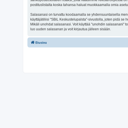
sähköpostiosoitteen lisäksi, joita vaadimme rekisteröityessä on 
postituslistalta koska tahansa haluat muokkaamalla omia asetu
Salasanasi on turvattu koodaamalla se yhdensuuntaisella menete
käyttäjätiliisi "SBiL Keskustelupalsta"-sivustolla, joten pidä 
Mikäli unohdat salasanasi. Voit käyttää "unohdin salasanani" 
luo uuden salasanan ja voit kirjautua jälleen sisään.
Etusivu