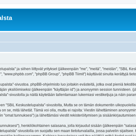
lsta
palsta" ja siihen liittyvät yritykset (jälkeenpäin "me", "meitä", "meidän", "SBiL Kesku
, "www.phpbb.com", "phpBB Group", "phpBB Tiimit") käyttävät sinulta kerättyjä tietoj
palsta"-sivustoa. phpBB-ohjelmisto luo joitakin evästeitä, jotka ovat pieniä tekstit
ttäjän yksilöimiseksi (jälkeenpäin "käyttäjän id") ja anonyymin session tunnisteen. 
alsta"-sivustolla ja näitä käytetään tallentamaan lukemiasi vestiketjuja ja näin par
SBiL Keskustelupalsta"-sivustolta, Mutta se on tämän dokumentin ulkopuolella. Tämä
on se, mitä lähetät. Tämä voi olla, mutta ei rajoita: Viestin lähettäminen anonyymin
n "omat tunnuksesi") ja lähettämäsi viestit rekisteröitymisen ja sisäänkirjautumisen 
jätunnuksesi"), henkilökohtainen salasana, jolla kirjaudut sisään (jälkeenpäin "sala
telupalsta"-sivustolla on suojattu sen maan tietoturvalailla, jossa palvelin sijaitsee