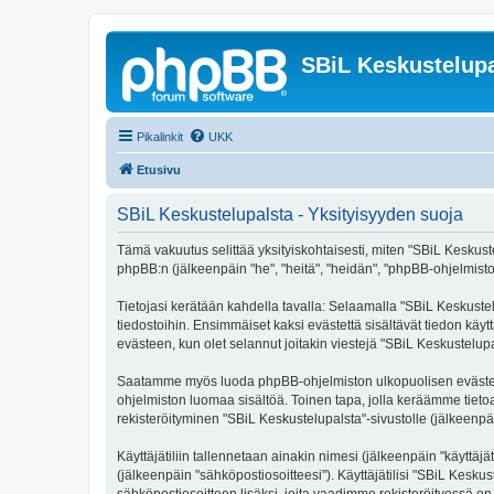
SBiL Keskustelupa
Pikalinkit
UKK
Etusivu
SBiL Keskustelupalsta - Yksityisyyden suoja
Tämä vakuutus selittää yksityiskohtaisesti, miten "SBiL Keskustelu
phpBB:n (jälkeenpäin "he", "heitä", "heidän", "phpBB-ohjelmisto"
Tietojasi kerätään kahdella tavalla: Selaamalla "SBiL Keskustelu
tiedostoihin. Ensimmäiset kaksi evästettä sisältävät tiedon käy
evästeen, kun olet selannut joitakin viestejä "SBiL Keskustelup
Saatamme myös luoda phpBB-ohjelmiston ulkopuolisen evästeen "
ohjelmiston luomaa sisältöä. Toinen tapa, jolla keräämme tietoa 
rekisteröityminen "SBiL Keskustelupalsta"-sivustolle (jälkeenpäi
Käyttäjätiliin tallennetaan ainakin nimesi (jälkeenpäin "käyttä
(jälkeenpäin "sähköpostiosoitteesi"). Käyttäjätilisi "SBiL Keskus