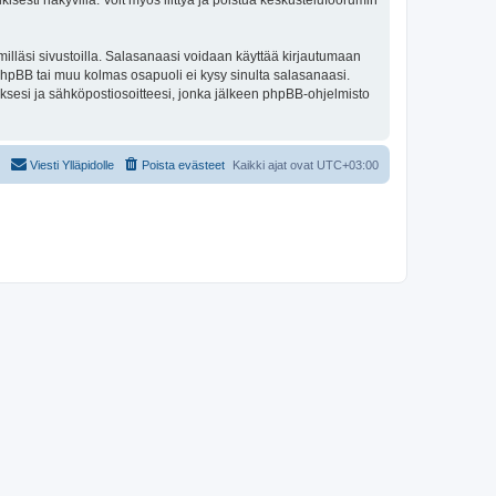
isesti näkyvillä. Voit myös liittyä ja poistua keskustelufoorumin
illäsi sivustoilla. Salasanaasi voidaan käyttää kirjautumaan
 phpBB tai muu kolmas osapuoli ei kysy sinulta salasanaasi.
ksesi ja sähköpostiosoitteesi, jonka jälkeen phpBB-ohjelmisto
Viesti Ylläpidolle
Poista evästeet
Kaikki ajat ovat
UTC+03:00