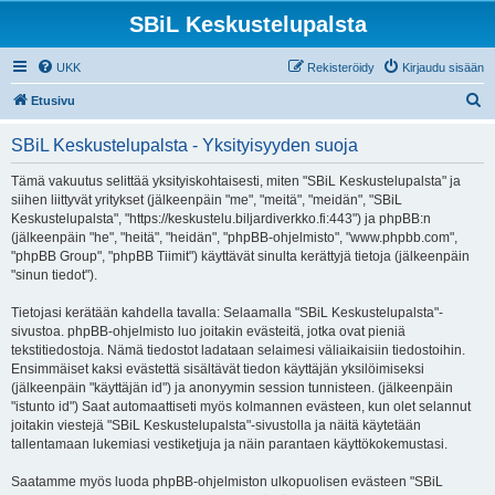
SBiL Keskustelupalsta
UKK
Rekisteröidy
Kirjaudu sisään
E
Etusivu
t
SBiL Keskustelupalsta - Yksityisyyden suoja
s
i
Tämä vakuutus selittää yksityiskohtaisesti, miten "SBiL Keskustelupalsta" ja
siihen liittyvät yritykset (jälkeenpäin "me", "meitä", "meidän", "SBiL
Keskustelupalsta", "https://keskustelu.biljardiverkko.fi:443") ja phpBB:n
(jälkeenpäin "he", "heitä", "heidän", "phpBB-ohjelmisto", "www.phpbb.com",
"phpBB Group", "phpBB Tiimit") käyttävät sinulta kerättyjä tietoja (jälkeenpäin
"sinun tiedot").
Tietojasi kerätään kahdella tavalla: Selaamalla "SBiL Keskustelupalsta"-
sivustoa. phpBB-ohjelmisto luo joitakin evästeitä, jotka ovat pieniä
tekstitiedostoja. Nämä tiedostot ladataan selaimesi väliaikaisiin tiedostoihin.
Ensimmäiset kaksi evästettä sisältävät tiedon käyttäjän yksilöimiseksi
(jälkeenpäin "käyttäjän id") ja anonyymin session tunnisteen. (jälkeenpäin
"istunto id") Saat automaattiseti myös kolmannen evästeen, kun olet selannut
joitakin viestejä "SBiL Keskustelupalsta"-sivustolla ja näitä käytetään
tallentamaan lukemiasi vestiketjuja ja näin parantaen käyttökokemustasi.
Saatamme myös luoda phpBB-ohjelmiston ulkopuolisen evästeen "SBiL