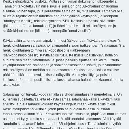
Keskustelupalsta"-sivustolta, Mutta se on tämän dokumentin ulkopuolella.
Tämä on tarkoitettu vain niille sivuille, joilla on phpBB-ohjelmiston luomaa
sisältöä. Toinen tapa, jolla keräämme tietoa on se, mitä lähetät. Tämä voi olla,
mutta ei rajoita: Viestin lähettäminen anonyyminä käyttäjänä (Jälkeenpäin
"anonyymit viestit"), rekisteröityminen "SBiL Keskustelupalsta"-sivustolle
(jälkeenpäin "omat tunnuksesi") ja lähettämäsi viestit rekisteröitymisen ja
sisäänkirjautumisen jälkeen (jälkeenpäin "omat viestisi").
Käyttäjätiliin tallennetaan ainakin nimesi (jälkeenpäin "käyttäjätunnuksesi"),
henkilökohtainen salasana, jolla kirjaudut sisään (jälkeenpäin "salasanasi") ja
henkilökohtainen toimiva sähköpostiosoite (jälkeenpäin
"sähköpostiosoitteesi"). Käyttäjätilisi "SBiL Keskustelupalsta"-sivustolla on
suojattu sen maan tietoturvalailla, jossa palvelin sijaitsee. Kaikki muut tieto
käyttäjätunnuksen, salasanan ja sähköpostiosoitteen lisäksi, joita vaadimme
rekisteröityessä on meidän hallinnassamme. Kaikissa tapauksissa voit itse
päättää mitkä tiedot ovat julkisesti näkyvillä. Voit myös liittyä ja poistua
keskustelufoorumin postituslistalta koska tahansa haluat muokkaamalla omia
asetuksiasi.
Salasanasi on turvattu koodaamalla se yhdensuuntaisella menetelmällä. On
kuitenkin suositeltavaa, että et käytä samaa salasanaa kaikilla käyttämilläsi
sivustoilla. Salasanaasi voidaan käyttää kirjautumaan käyttäjätiliisi "SBiL
Keskustelupalsta"-sivustolla, joten pidä se huolella tallessa. Missään
tapauksessa kukaan "SBiL Keskustelupalsta"-sivustolta, phpBB tai muu kolmas
osapuoli ei kysy sinulta salasanaasi. Mikäli unohdat salasanasi. Voit käyttää
"unohdin salasanani" toimintoa phpBB-ohjelmistossa. Tämä toiminto pyytää
sinua antamaan käyttäjätunnuksesi ja sähköpostiosoitteesi, jonka jälkeen