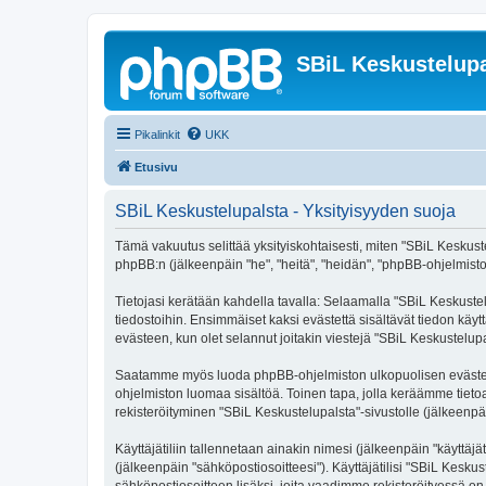
SBiL Keskustelupa
Pikalinkit
UKK
Etusivu
SBiL Keskustelupalsta - Yksityisyyden suoja
Tämä vakuutus selittää yksityiskohtaisesti, miten "SBiL Keskustelu
phpBB:n (jälkeenpäin "he", "heitä", "heidän", "phpBB-ohjelmisto"
Tietojasi kerätään kahdella tavalla: Selaamalla "SBiL Keskustelu
tiedostoihin. Ensimmäiset kaksi evästettä sisältävät tiedon käy
evästeen, kun olet selannut joitakin viestejä "SBiL Keskustelup
Saatamme myös luoda phpBB-ohjelmiston ulkopuolisen evästeen "
ohjelmiston luomaa sisältöä. Toinen tapa, jolla keräämme tietoa 
rekisteröityminen "SBiL Keskustelupalsta"-sivustolle (jälkeenpäi
Käyttäjätiliin tallennetaan ainakin nimesi (jälkeenpäin "käyttä
(jälkeenpäin "sähköpostiosoitteesi"). Käyttäjätilisi "SBiL Keskus