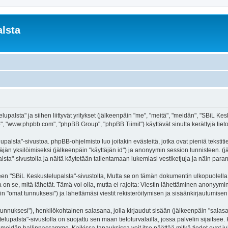
lsta
palsta" ja siihen liittyvät yritykset (jälkeenpäin "me", "meitä", "meidän", "SBiL Kesku
, "www.phpbb.com", "phpBB Group", "phpBB Tiimit") käyttävät sinulta kerättyjä tietoj
palsta"-sivustoa. phpBB-ohjelmisto luo joitakin evästeitä, jotka ovat pieniä tekstit
ttäjän yksilöimiseksi (jälkeenpäin "käyttäjän id") ja anonyymin session tunnisteen. 
alsta"-sivustolla ja näitä käytetään tallentamaan lukemiasi vestiketjuja ja näin par
SBiL Keskustelupalsta"-sivustolta, Mutta se on tämän dokumentin ulkopuolella. Tämä
on se, mitä lähetät. Tämä voi olla, mutta ei rajoita: Viestin lähettäminen anonyymin
n "omat tunnuksesi") ja lähettämäsi viestit rekisteröitymisen ja sisäänkirjautumisen 
jätunnuksesi"), henkilökohtainen salasana, jolla kirjaudut sisään (jälkeenpäin "sala
telupalsta"-sivustolla on suojattu sen maan tietoturvalailla, jossa palvelin sijaitsee