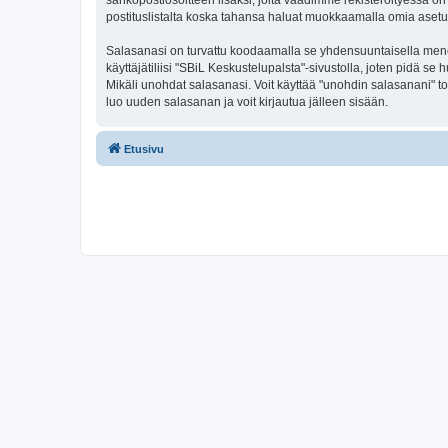
sähköpostiosoitteen lisäksi, joita vaadimme rekisteröityessä on 
postituslistalta koska tahansa haluat muokkaamalla omia asetu
Salasanasi on turvattu koodaamalla se yhdensuuntaisella menete
käyttäjätiliisi "SBiL Keskustelupalsta"-sivustolla, joten pidä 
Mikäli unohdat salasanasi. Voit käyttää "unohdin salasanani" 
luo uuden salasanan ja voit kirjautua jälleen sisään.
Etusivu