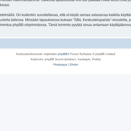
meidän hallinnassamme. Kaikissa tapauksissa voit itse päättää mitkä tiedot ovat julk
ksiasi.
lmällä. On kuitenkin suositeltavaa, että et käytä samaa salasanaa kaikilla käyttäm
se huolella tallessa. Missään tapauksessa kukaan "SBiL Keskustelupalsta"-sivustolta,
toimintoa phpBB-ohjelmistossa. Tämä toiminto pyytää sinua antamaan käyttäjätunnu
Keskustelufoorumin ohjelmisto
phpBB
® Forum Software © phpBB Limited
Käännös: phpBB Suomi (lurttinen, harritapio, Pettis)
Yksityisyys
|
Ehdot