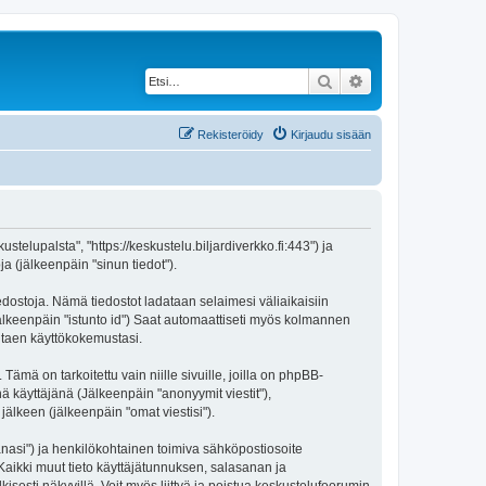
Etsi
Tarkennettu haku
Rekisteröidy
Kirjaudu sisään
stelupalsta", "https://keskustelu.biljardiverkko.fi:443") ja
a (jälkeenpäin "sinun tiedot").
iedostoja. Nämä tiedostot ladataan selaimesi väliaikaisiin
(jälkeenpäin "istunto id") Saat automaattiseti myös kolmannen
antaen käyttökokemustasi.
 on tarkoitettu vain niille sivuille, joilla on phpBB-
ä käyttäjänä (Jälkeenpäin "anonyymit viestit"),
jälkeen (jälkeenpäin "omat viestisi").
sanasi") ja henkilökohtainen toimiva sähköpostiosoite
. Kaikki muut tieto käyttäjätunnuksen, salasanan ja