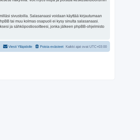
isesti näkyvillä. Voit myös liittyä ja poistua keskustelufoorumin
illäsi sivustoilla. Salasanaasi voidaan käyttää kirjautumaan
 phpBB tai muu kolmas osapuoli ei kysy sinulta salasanaasi.
ksesi ja sähköpostiosoitteesi, jonka jälkeen phpBB-ohjelmisto
Viesti Ylläpidolle
Poista evästeet
Kaikki ajat ovat
UTC+03:00