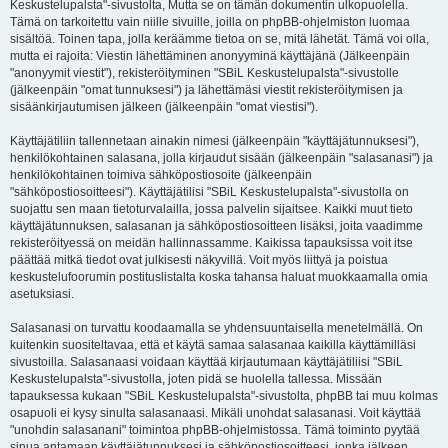
Keskustelupalsta"-sivustolta, Mutta se on tämän dokumentin ulkopuolella.
Tämä on tarkoitettu vain niille sivuille, joilla on phpBB-ohjelmiston luomaa
sisältöä. Toinen tapa, jolla keräämme tietoa on se, mitä lähetät. Tämä voi olla,
mutta ei rajoita: Viestin lähettäminen anonyyminä käyttäjänä (Jälkeenpäin
"anonyymit viestit"), rekisteröityminen "SBiL Keskustelupalsta"-sivustolle
(jälkeenpäin "omat tunnuksesi") ja lähettämäsi viestit rekisteröitymisen ja
sisäänkirjautumisen jälkeen (jälkeenpäin "omat viestisi").
Käyttäjätiliin tallennetaan ainakin nimesi (jälkeenpäin "käyttäjätunnuksesi"),
henkilökohtainen salasana, jolla kirjaudut sisään (jälkeenpäin "salasanasi") ja
henkilökohtainen toimiva sähköpostiosoite (jälkeenpäin
"sähköpostiosoitteesi"). Käyttäjätilisi "SBiL Keskustelupalsta"-sivustolla on
suojattu sen maan tietoturvalailla, jossa palvelin sijaitsee. Kaikki muut tieto
käyttäjätunnuksen, salasanan ja sähköpostiosoitteen lisäksi, joita vaadimme
rekisteröityessä on meidän hallinnassamme. Kaikissa tapauksissa voit itse
päättää mitkä tiedot ovat julkisesti näkyvillä. Voit myös liittyä ja poistua
keskustelufoorumin postituslistalta koska tahansa haluat muokkaamalla omia
asetuksiasi.
Salasanasi on turvattu koodaamalla se yhdensuuntaisella menetelmällä. On
kuitenkin suositeltavaa, että et käytä samaa salasanaa kaikilla käyttämilläsi
sivustoilla. Salasanaasi voidaan käyttää kirjautumaan käyttäjätiliisi "SBiL
Keskustelupalsta"-sivustolla, joten pidä se huolella tallessa. Missään
tapauksessa kukaan "SBiL Keskustelupalsta"-sivustolta, phpBB tai muu kolmas
osapuoli ei kysy sinulta salasanaasi. Mikäli unohdat salasanasi. Voit käyttää
"unohdin salasanani" toimintoa phpBB-ohjelmistossa. Tämä toiminto pyytää
sinua antamaan käyttäjätunnuksesi ja sähköpostiosoitteesi, jonka jälkeen