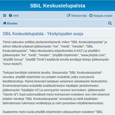
SBiL Keskustelupalsta
UKK
Rekisteröidy
Kirjaudu sisään
E
Etusivu
t
SBiL Keskustelupalsta - Yksityisyyden suoja
s
i
Tämä vakuutus selittää yksityiskohtaisesti, miten "SBiL Keskustelupalsta" ja
siihen liittyvät yritykset (jälkeenpäin "me", "meitä", "meidän", "SBiL
Keskustelupalsta", "https://keskustelu.biljardiverkko.fi:443") ja phpBB:n
(jälkeenpäin "he", "heitä", "heidän", "phpBB-ohjelmisto", "www.phpbb.com",
"phpBB Group", "phpBB Tiimit") käyttävät sinulta kerättyjä tietoja (jälkeenpäin
"sinun tiedot").
Tietojasi kerätään kahdella tavalla: Selaamalla "SBiL Keskustelupalsta"-
sivustoa. phpBB-ohjelmisto luo joitakin evästeitä, jotka ovat pieniä
tekstitiedostoja. Nämä tiedostot ladataan selaimesi väliaikaisiin tiedostoihin.
Ensimmäiset kaksi evästettä sisältävät tiedon käyttäjän yksilöimiseksi
(jälkeenpäin "käyttäjän id") ja anonyymin session tunnisteen. (jälkeenpäin
"istunto id") Saat automaattiseti myös kolmannen evästeen, kun olet selannut
joitakin viestejä "SBiL Keskustelupalsta"-sivustolla ja näitä käytetään
tallentamaan lukemiasi vestiketjuja ja näin parantaen käyttökokemustasi.
Saatamme myös luoda phpBB-ohjelmiston ulkopuolisen evästeen "SBiL