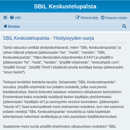
SBiL Keskustelupalsta
UKK
Rekisteröidy
Kirjaudu sisään
E
Etusivu
t
SBiL Keskustelupalsta - Yksityisyyden suoja
s
i
Tämä vakuutus selittää yksityiskohtaisesti, miten "SBiL Keskustelupalsta" ja
siihen liittyvät yritykset (jälkeenpäin "me", "meitä", "meidän", "SBiL
Keskustelupalsta", "https://keskustelu.biljardiverkko.fi:443") ja phpBB:n
(jälkeenpäin "he", "heitä", "heidän", "phpBB-ohjelmisto", "www.phpbb.com",
"phpBB Group", "phpBB Tiimit") käyttävät sinulta kerättyjä tietoja (jälkeenpäin
"sinun tiedot").
Tietojasi kerätään kahdella tavalla: Selaamalla "SBiL Keskustelupalsta"-
sivustoa. phpBB-ohjelmisto luo joitakin evästeitä, jotka ovat pieniä
tekstitiedostoja. Nämä tiedostot ladataan selaimesi väliaikaisiin tiedostoihin.
Ensimmäiset kaksi evästettä sisältävät tiedon käyttäjän yksilöimiseksi
(jälkeenpäin "käyttäjän id") ja anonyymin session tunnisteen. (jälkeenpäin
"istunto id") Saat automaattiseti myös kolmannen evästeen, kun olet selannut
joitakin viestejä "SBiL Keskustelupalsta"-sivustolla ja näitä käytetään
tallentamaan lukemiasi vestiketjuja ja näin parantaen käyttökokemustasi.
Saatamme myös luoda phpBB-ohjelmiston ulkopuolisen evästeen "SBiL