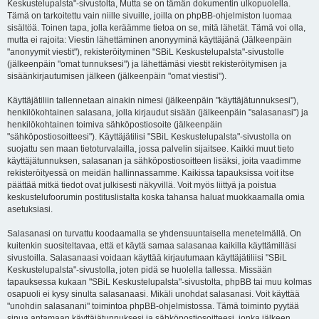
Keskustelupalsta"-sivustolta, Mutta se on tämän dokumentin ulkopuolella.
Tämä on tarkoitettu vain niille sivuille, joilla on phpBB-ohjelmiston luomaa
sisältöä. Toinen tapa, jolla keräämme tietoa on se, mitä lähetät. Tämä voi olla,
mutta ei rajoita: Viestin lähettäminen anonyyminä käyttäjänä (Jälkeenpäin
"anonyymit viestit"), rekisteröityminen "SBiL Keskustelupalsta"-sivustolle
(jälkeenpäin "omat tunnuksesi") ja lähettämäsi viestit rekisteröitymisen ja
sisäänkirjautumisen jälkeen (jälkeenpäin "omat viestisi").
Käyttäjätiliin tallennetaan ainakin nimesi (jälkeenpäin "käyttäjätunnuksesi"),
henkilökohtainen salasana, jolla kirjaudut sisään (jälkeenpäin "salasanasi") ja
henkilökohtainen toimiva sähköpostiosoite (jälkeenpäin
"sähköpostiosoitteesi"). Käyttäjätilisi "SBiL Keskustelupalsta"-sivustolla on
suojattu sen maan tietoturvalailla, jossa palvelin sijaitsee. Kaikki muut tieto
käyttäjätunnuksen, salasanan ja sähköpostiosoitteen lisäksi, joita vaadimme
rekisteröityessä on meidän hallinnassamme. Kaikissa tapauksissa voit itse
päättää mitkä tiedot ovat julkisesti näkyvillä. Voit myös liittyä ja poistua
keskustelufoorumin postituslistalta koska tahansa haluat muokkaamalla omia
asetuksiasi.
Salasanasi on turvattu koodaamalla se yhdensuuntaisella menetelmällä. On
kuitenkin suositeltavaa, että et käytä samaa salasanaa kaikilla käyttämilläsi
sivustoilla. Salasanaasi voidaan käyttää kirjautumaan käyttäjätiliisi "SBiL
Keskustelupalsta"-sivustolla, joten pidä se huolella tallessa. Missään
tapauksessa kukaan "SBiL Keskustelupalsta"-sivustolta, phpBB tai muu kolmas
osapuoli ei kysy sinulta salasanaasi. Mikäli unohdat salasanasi. Voit käyttää
"unohdin salasanani" toimintoa phpBB-ohjelmistossa. Tämä toiminto pyytää
sinua antamaan käyttäjätunnuksesi ja sähköpostiosoitteesi, jonka jälkeen