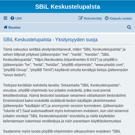
SBiL Keskustelupalsta
UKK
Rekisteröidy
Kirjaudu sisään
E
Etusivu
t
SBiL Keskustelupalsta - Yksityisyyden suoja
s
i
Tämä vakuutus selittää yksityiskohtaisesti, miten "SBiL Keskustelupalsta" ja
siihen liittyvät yritykset (jälkeenpäin "me", "meitä", "meidän", "SBiL
Keskustelupalsta", "https://keskustelu.biljardiverkko.fi:443") ja phpBB:n
(jälkeenpäin "he", "heitä", "heidän", "phpBB-ohjelmisto", "www.phpbb.com",
"phpBB Group", "phpBB Tiimit") käyttävät sinulta kerättyjä tietoja (jälkeenpäin
"sinun tiedot").
Tietojasi kerätään kahdella tavalla: Selaamalla "SBiL Keskustelupalsta"-
sivustoa. phpBB-ohjelmisto luo joitakin evästeitä, jotka ovat pieniä
tekstitiedostoja. Nämä tiedostot ladataan selaimesi väliaikaisiin tiedostoihin.
Ensimmäiset kaksi evästettä sisältävät tiedon käyttäjän yksilöimiseksi
(jälkeenpäin "käyttäjän id") ja anonyymin session tunnisteen. (jälkeenpäin
"istunto id") Saat automaattiseti myös kolmannen evästeen, kun olet selannut
joitakin viestejä "SBiL Keskustelupalsta"-sivustolla ja näitä käytetään
tallentamaan lukemiasi vestiketjuja ja näin parantaen käyttökokemustasi.
Saatamme myös luoda phpBB-ohjelmiston ulkopuolisen evästeen "SBiL