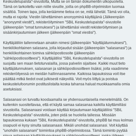
Keskustelupalsta"-sivustolta, Mutta se on tämän dokumentin ulkopuolella.
Tämä on tarkoitettu vain niille sivuille, joilla on phpBB-ohjelmiston luomaa
sisältöä. Toinen tapa, jolla keräämme tietoa on se, mitä lähetät. Tämä voi olla,
mutta ei rajoita: Viestin lähettäminen anonyyminä käyttäjänä (Jälkeenpäin
"anonyymit viestit"), rekisteröityminen "SBiL Keskustelupalsta"-sivustolle
(jälkeenpäin "omat tunnuksesi") ja lähettämäsi viestit rekisteröitymisen ja
sisäänkirjautumisen jälkeen (jälkeenpäin "omat viestisi").
Käyttäjätiliin tallennetaan ainakin nimesi (jälkeenpäin "käyttäjätunnuksesi"),
henkilökohtainen salasana, jolla kirjaudut sisään (jälkeenpäin "salasanasi") ja
henkilökohtainen toimiva sähköpostiosoite (jälkeenpäin
"sähköpostiosoitteesi"). Käyttäjätilisi "SBiL Keskustelupalsta"-sivustolla on
suojattu sen maan tietoturvalailla, jossa palvelin sijaitsee. Kaikki muut tieto
käyttäjätunnuksen, salasanan ja sähköpostiosoitteen lisäksi, joita vaadimme
rekisteröityessä on meidän hallinnassamme. Kaikissa tapauksissa voit itse
päättää mitkä tiedot ovat julkisesti näkyvillä. Voit myös liittyä ja poistua
keskustelufoorumin postituslistalta koska tahansa haluat muokkaamalla omia
asetuksiasi.
Salasanasi on turvattu koodaamalla se yhdensuuntaisella menetelmällä. On
kuitenkin suositeltavaa, että et käytä samaa salasanaa kaikilla käyttämilläsi
sivustoilla. Salasanaasi voidaan käyttää kirjautumaan käyttäjätiliisi "SBiL
Keskustelupalsta"-sivustolla, joten pidä se huolella tallessa. Missään
tapauksessa kukaan "SBiL Keskustelupalsta"-sivustolta, phpBB tai muu kolmas
osapuoli ei kysy sinulta salasanaasi. Mikäli unohdat salasanasi. Voit käyttää
"unohdin salasanani" toimintoa phpBB-ohjelmistossa. Tämä toiminto pyytää
sinua antamaan käyttäjätunnuksesi ja sähköpostiosoitteesi, jonka jälkeen