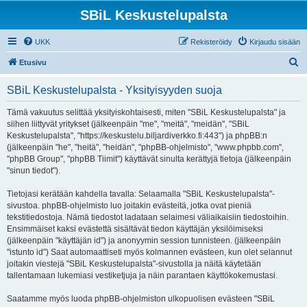
SBiL Keskustelupalsta
UKK
Rekisteröidy
Kirjaudu sisään
E
Etusivu
t
SBiL Keskustelupalsta - Yksityisyyden suoja
s
i
Tämä vakuutus selittää yksityiskohtaisesti, miten "SBiL Keskustelupalsta" ja
siihen liittyvät yritykset (jälkeenpäin "me", "meitä", "meidän", "SBiL
Keskustelupalsta", "https://keskustelu.biljardiverkko.fi:443") ja phpBB:n
(jälkeenpäin "he", "heitä", "heidän", "phpBB-ohjelmisto", "www.phpbb.com",
"phpBB Group", "phpBB Tiimit") käyttävät sinulta kerättyjä tietoja (jälkeenpäin
"sinun tiedot").
Tietojasi kerätään kahdella tavalla: Selaamalla "SBiL Keskustelupalsta"-
sivustoa. phpBB-ohjelmisto luo joitakin evästeitä, jotka ovat pieniä
tekstitiedostoja. Nämä tiedostot ladataan selaimesi väliaikaisiin tiedostoihin.
Ensimmäiset kaksi evästettä sisältävät tiedon käyttäjän yksilöimiseksi
(jälkeenpäin "käyttäjän id") ja anonyymin session tunnisteen. (jälkeenpäin
"istunto id") Saat automaattiseti myös kolmannen evästeen, kun olet selannut
joitakin viestejä "SBiL Keskustelupalsta"-sivustolla ja näitä käytetään
tallentamaan lukemiasi vestiketjuja ja näin parantaen käyttökokemustasi.
Saatamme myös luoda phpBB-ohjelmiston ulkopuolisen evästeen "SBiL