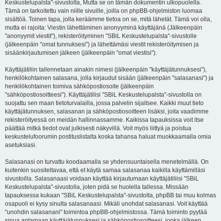
Keskustelupalsta"-sivustolta, Mutta se on tämän dokumentin ulkopuolella.
Tämä on tarkoitettu vain niille sivuille, joilla on phpBB-ohjelmiston luomaa
sisältöä. Toinen tapa, jolla keräämme tietoa on se, mitä lähetät. Tämä voi olla,
mutta ei rajoita: Viestin lähettäminen anonyyminä käyttäjänä (Jälkeenpäin
"anonyymit viestit"), rekisteröityminen "SBiL Keskustelupalsta"-sivustolle
(jälkeenpäin "omat tunnuksesi") ja lähettämäsi viestit rekisteröitymisen ja
sisäänkirjautumisen jälkeen (jälkeenpäin "omat viestisi").
Käyttäjätiliin tallennetaan ainakin nimesi (jälkeenpäin "käyttäjätunnuksesi"),
henkilökohtainen salasana, jolla kirjaudut sisään (jälkeenpäin "salasanasi") ja
henkilökohtainen toimiva sähköpostiosoite (jälkeenpäin
"sähköpostiosoitteesi"). Käyttäjätilisi "SBiL Keskustelupalsta"-sivustolla on
suojattu sen maan tietoturvalailla, jossa palvelin sijaitsee. Kaikki muut tieto
käyttäjätunnuksen, salasanan ja sähköpostiosoitteen lisäksi, joita vaadimme
rekisteröityessä on meidän hallinnassamme. Kaikissa tapauksissa voit itse
päättää mitkä tiedot ovat julkisesti näkyvillä. Voit myös liittyä ja poistua
keskustelufoorumin postituslistalta koska tahansa haluat muokkaamalla omia
asetuksiasi.
Salasanasi on turvattu koodaamalla se yhdensuuntaisella menetelmällä. On
kuitenkin suositeltavaa, että et käytä samaa salasanaa kaikilla käyttämilläsi
sivustoilla. Salasanaasi voidaan käyttää kirjautumaan käyttäjätiliisi "SBiL
Keskustelupalsta"-sivustolla, joten pidä se huolella tallessa. Missään
tapauksessa kukaan "SBiL Keskustelupalsta"-sivustolta, phpBB tai muu kolmas
osapuoli ei kysy sinulta salasanaasi. Mikäli unohdat salasanasi. Voit käyttää
"unohdin salasanani" toimintoa phpBB-ohjelmistossa. Tämä toiminto pyytää
sinua antamaan käyttäjätunnuksesi ja sähköpostiosoitteesi, jonka jälkeen