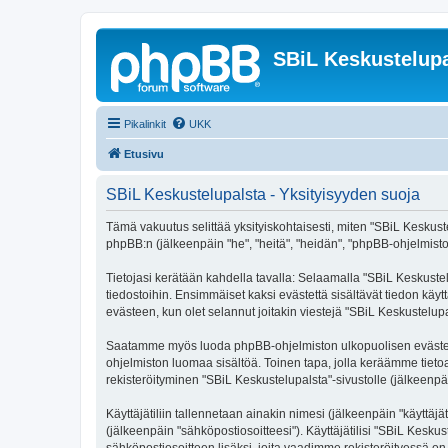
SBiL Keskustelupa
Pikalinkit
UKK
Etusivu
SBiL Keskustelupalsta - Yksityisyyden suoja
Tämä vakuutus selittää yksityiskohtaisesti, miten "SBiL Keskustelu
phpBB:n (jälkeenpäin "he", "heitä", "heidän", "phpBB-ohjelmisto"
Tietojasi kerätään kahdella tavalla: Selaamalla "SBiL Keskustelu
tiedostoihin. Ensimmäiset kaksi evästettä sisältävät tiedon käy
evästeen, kun olet selannut joitakin viestejä "SBiL Keskustelup
Saatamme myös luoda phpBB-ohjelmiston ulkopuolisen evästeen "
ohjelmiston luomaa sisältöä. Toinen tapa, jolla keräämme tietoa 
rekisteröityminen "SBiL Keskustelupalsta"-sivustolle (jälkeenpäi
Käyttäjätiliin tallennetaan ainakin nimesi (jälkeenpäin "käyttä
(jälkeenpäin "sähköpostiosoitteesi"). Käyttäjätilisi "SBiL Keskus