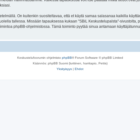
meidän hallinnassamme. Kaikissa tapauksissa voit itse päättää mitkä tiedot ovat julk
ksiasi.
lmällä. On kuitenkin suositeltavaa, että et käytä samaa salasanaa kaikilla käyttäm
se huolella tallessa. Missään tapauksessa kukaan "SBiL Keskustelupalsta"-sivustolta,
toimintoa phpBB-ohjelmistossa. Tämä toiminto pyytää sinua antamaan käyttäjätunnu
Keskustelufoorumin ohjelmisto
phpBB
® Forum Software © phpBB Limited
Käännös: phpBB Suomi (lurttinen, harritapio, Pettis)
Yksityisyys
|
Ehdot