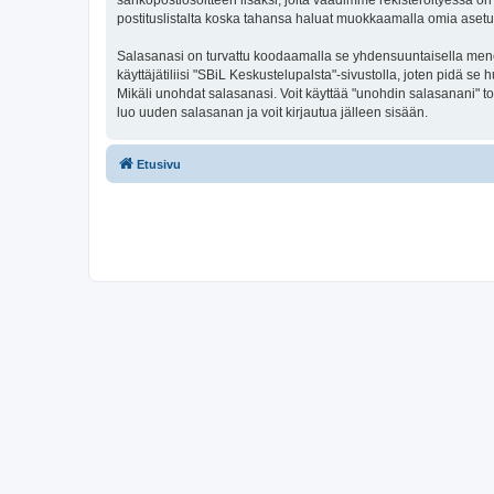
sähköpostiosoitteen lisäksi, joita vaadimme rekisteröityessä on 
postituslistalta koska tahansa haluat muokkaamalla omia asetu
Salasanasi on turvattu koodaamalla se yhdensuuntaisella menete
käyttäjätiliisi "SBiL Keskustelupalsta"-sivustolla, joten pidä 
Mikäli unohdat salasanasi. Voit käyttää "unohdin salasanani" 
luo uuden salasanan ja voit kirjautua jälleen sisään.
Etusivu