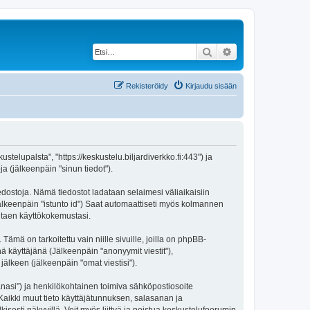
Etsi
Tarkennettu haku
Rekisteröidy
Kirjaudu sisään
stelupalsta", "https://keskustelu.biljardiverkko.fi:443") ja
a (jälkeenpäin "sinun tiedot").
iedostoja. Nämä tiedostot ladataan selaimesi väliaikaisiin
(jälkeenpäin "istunto id") Saat automaattiseti myös kolmannen
antaen käyttökokemustasi.
 on tarkoitettu vain niille sivuille, joilla on phpBB-
ä käyttäjänä (Jälkeenpäin "anonyymit viestit"),
jälkeen (jälkeenpäin "omat viestisi").
sanasi") ja henkilökohtainen toimiva sähköpostiosoite
. Kaikki muut tieto käyttäjätunnuksen, salasanan ja