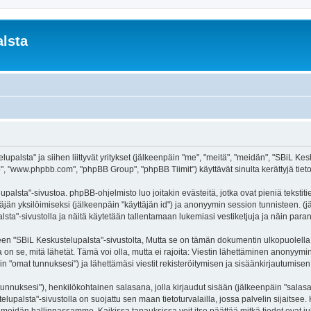
lsta
palsta" ja siihen liittyvät yritykset (jälkeenpäin "me", "meitä", "meidän", "SBiL Kesku
, "www.phpbb.com", "phpBB Group", "phpBB Tiimit") käyttävät sinulta kerättyjä tietoj
palsta"-sivustoa. phpBB-ohjelmisto luo joitakin evästeitä, jotka ovat pieniä tekstit
ttäjän yksilöimiseksi (jälkeenpäin "käyttäjän id") ja anonyymin session tunnisteen. 
alsta"-sivustolla ja näitä käytetään tallentamaan lukemiasi vestiketjuja ja näin par
SBiL Keskustelupalsta"-sivustolta, Mutta se on tämän dokumentin ulkopuolella. Tämä
on se, mitä lähetät. Tämä voi olla, mutta ei rajoita: Viestin lähettäminen anonyymin
n "omat tunnuksesi") ja lähettämäsi viestit rekisteröitymisen ja sisäänkirjautumisen 
jätunnuksesi"), henkilökohtainen salasana, jolla kirjaudut sisään (jälkeenpäin "sala
telupalsta"-sivustolla on suojattu sen maan tietoturvalailla, jossa palvelin sijaitsee