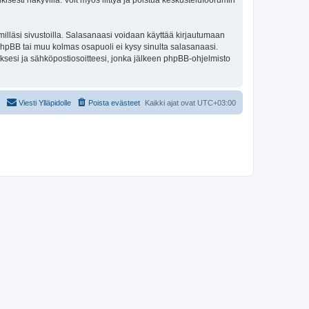
isesti näkyvillä. Voit myös liittyä ja poistua keskustelufoorumin
illäsi sivustoilla. Salasanaasi voidaan käyttää kirjautumaan
 phpBB tai muu kolmas osapuoli ei kysy sinulta salasanaasi.
ksesi ja sähköpostiosoitteesi, jonka jälkeen phpBB-ohjelmisto
Viesti Ylläpidolle
Poista evästeet
Kaikki ajat ovat
UTC+03:00