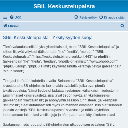
SBiL Keskustelupalsta
UKK
Rekisteröidy
Kirjaudu sisään
E
Etusivu
t
SBiL Keskustelupalsta - Yksityisyyden suoja
s
i
Tämä vakuutus selittää yksityiskohtaisesti, miten "SBiL Keskustelupalsta" ja
siihen liittyvät yritykset (jälkeenpäin "me", "meitä", "meidän", "SBiL
Keskustelupalsta", "https://keskustelu.biljardiverkko.fi:443") ja phpBB:n
(jälkeenpäin "he", "heitä", "heidän", "phpBB-ohjelmisto", "www.phpbb.com",
"phpBB Group", "phpBB Tiimit") käyttävät sinulta kerättyjä tietoja (jälkeenpäin
"sinun tiedot").
Tietojasi kerätään kahdella tavalla: Selaamalla "SBiL Keskustelupalsta"-
sivustoa. phpBB-ohjelmisto luo joitakin evästeitä, jotka ovat pieniä
tekstitiedostoja. Nämä tiedostot ladataan selaimesi väliaikaisiin tiedostoihin.
Ensimmäiset kaksi evästettä sisältävät tiedon käyttäjän yksilöimiseksi
(jälkeenpäin "käyttäjän id") ja anonyymin session tunnisteen. (jälkeenpäin
"istunto id") Saat automaattiseti myös kolmannen evästeen, kun olet selannut
joitakin viestejä "SBiL Keskustelupalsta"-sivustolla ja näitä käytetään
tallentamaan lukemiasi vestiketjuja ja näin parantaen käyttökokemustasi.
Saatamme myös luoda phpBB-ohjelmiston ulkopuolisen evästeen "SBiL