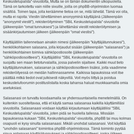
Keskustelupalsta"-sivustolta, Mutta se on tämän dokumentin ulkopuolella.
Tämä on tarkoitettu vain niille sivuille, joilla on phpBB-ohjelmiston luomaa
sisältöä. Toinen tapa, jolla keräämme tietoa on se, mitä lähetät. Tämä voi olla,
mutta ei rajoita: Viestin lähettäminen anonyyminä käyttäjänä (Jälkeenpäin
"anonyymit viestit"), rekisteröityminen "SBiL Keskustelupalsta"-sivustolle
(jälkeenpäin "omat tunnuksesi") ja lähettämäsi viestit rekisteröitymisen ja
sisäänkirjautumisen jälkeen (jälkeenpäin "omat viestisi").
Käyttäjätiliin tallennetaan ainakin nimesi (jälkeenpäin "käyttäjätunnuksesi"),
henkilökohtainen salasana, jolla kirjaudut sisään (jälkeenpäin "salasanasi") ja
henkilökohtainen toimiva sähköpostiosoite (jälkeenpäin
"sähköpostiosoitteesi"). Käyttäjätilisi "SBiL Keskustelupalsta"-sivustolla on
suojattu sen maan tietoturvalailla, jossa palvelin sijaitsee. Kaikki muut tieto
käyttäjätunnuksen, salasanan ja sähköpostiosoitteen lisäksi, joita vaadimme
rekisteröityessä on meidän hallinnassamme. Kaikissa tapauksissa voit itse
päättää mitkä tiedot ovat julkisesti näkyvillä. Voit myös liittyä ja poistua
keskustelufoorumin postituslistalta koska tahansa haluat muokkaamalla omia
asetuksiasi.
Salasanasi on turvattu koodaamalla se yhdensuuntaisella menetelmällä. On
kuitenkin suositeltavaa, että et käytä samaa salasanaa kaikilla käyttämilläsi
sivustoilla. Salasanaasi voidaan käyttää kirjautumaan käyttäjätiliisi "SBiL
Keskustelupalsta"-sivustolla, joten pidä se huolella tallessa. Missään
tapauksessa kukaan "SBiL Keskustelupalsta"-sivustolta, phpBB tai muu kolmas
osapuoli ei kysy sinulta salasanaasi. Mikäli unohdat salasanasi. Voit käyttää
"unohdin salasanani" toimintoa phpBB-ohjelmistossa. Tämä toiminto pyytää
sinua antamaan käyttäjätunnuksesi ja sähköpostiosoitteesi, jonka jälkeen