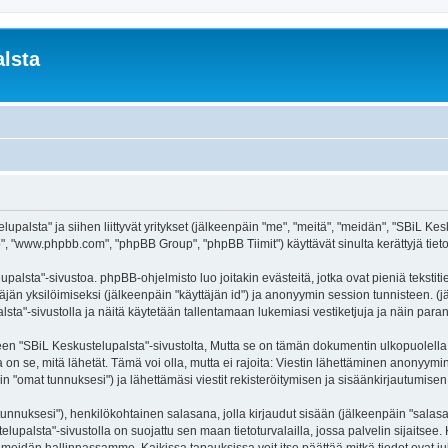
lsta
palsta" ja siihen liittyvät yritykset (jälkeenpäin "me", "meitä", "meidän", "SBiL Kesku
, "www.phpbb.com", "phpBB Group", "phpBB Tiimit") käyttävät sinulta kerättyjä tietoj
palsta"-sivustoa. phpBB-ohjelmisto luo joitakin evästeitä, jotka ovat pieniä tekstit
ttäjän yksilöimiseksi (jälkeenpäin "käyttäjän id") ja anonyymin session tunnisteen. 
alsta"-sivustolla ja näitä käytetään tallentamaan lukemiasi vestiketjuja ja näin par
SBiL Keskustelupalsta"-sivustolta, Mutta se on tämän dokumentin ulkopuolella. Tämä
on se, mitä lähetät. Tämä voi olla, mutta ei rajoita: Viestin lähettäminen anonyymin
n "omat tunnuksesi") ja lähettämäsi viestit rekisteröitymisen ja sisäänkirjautumisen 
jätunnuksesi"), henkilökohtainen salasana, jolla kirjaudut sisään (jälkeenpäin "sala
telupalsta"-sivustolla on suojattu sen maan tietoturvalailla, jossa palvelin sijaitsee