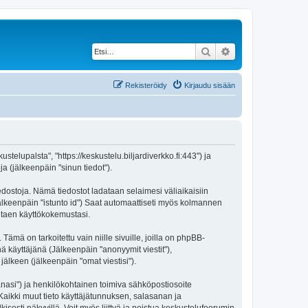
Etsi
Tarkennettu haku
Rekisteröidy
Kirjaudu sisään
stelupalsta", "https://keskustelu.biljardiverkko.fi:443") ja
a (jälkeenpäin "sinun tiedot").
iedostoja. Nämä tiedostot ladataan selaimesi väliaikaisiin
(jälkeenpäin "istunto id") Saat automaattiseti myös kolmannen
antaen käyttökokemustasi.
 on tarkoitettu vain niille sivuille, joilla on phpBB-
ä käyttäjänä (Jälkeenpäin "anonyymit viestit"),
jälkeen (jälkeenpäin "omat viestisi").
sanasi") ja henkilökohtainen toimiva sähköpostiosoite
. Kaikki muut tieto käyttäjätunnuksen, salasanan ja