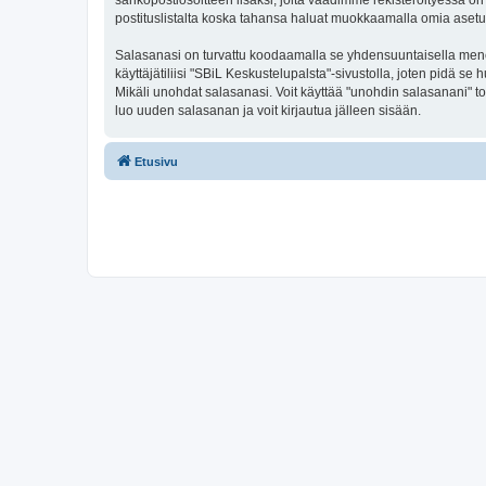
sähköpostiosoitteen lisäksi, joita vaadimme rekisteröityessä on 
postituslistalta koska tahansa haluat muokkaamalla omia asetu
Salasanasi on turvattu koodaamalla se yhdensuuntaisella menete
käyttäjätiliisi "SBiL Keskustelupalsta"-sivustolla, joten pidä 
Mikäli unohdat salasanasi. Voit käyttää "unohdin salasanani" 
luo uuden salasanan ja voit kirjautua jälleen sisään.
Etusivu