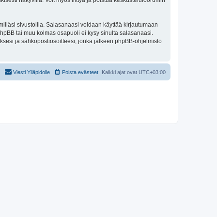
isesti näkyvillä. Voit myös liittyä ja poistua keskustelufoorumin
illäsi sivustoilla. Salasanaasi voidaan käyttää kirjautumaan
 phpBB tai muu kolmas osapuoli ei kysy sinulta salasanaasi.
ksesi ja sähköpostiosoitteesi, jonka jälkeen phpBB-ohjelmisto
Viesti Ylläpidolle
Poista evästeet
Kaikki ajat ovat
UTC+03:00