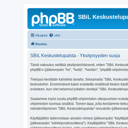
SBiL Keskustelupa
Pikalinkit
UKK
Etusivu
SBiL Keskustelupalsta - Yksityisyyden suoja
Tämä vakuutus selittää yksityiskohtaisesti, miten "SBiL Keskustelu
phpBB:n (jälkeenpäin "he", "heitä", "heidän", "phpBB-ohjelmisto"
Tietojasi kerätään kahdella tavalla: Selaamalla "SBiL Keskustelu
tiedostoihin. Ensimmäiset kaksi evästettä sisältävät tiedon käy
evästeen, kun olet selannut joitakin viestejä "SBiL Keskustelup
Saatamme myös luoda phpBB-ohjelmiston ulkopuolisen evästeen "
ohjelmiston luomaa sisältöä. Toinen tapa, jolla keräämme tietoa 
rekisteröityminen "SBiL Keskustelupalsta"-sivustolle (jälkeenpäi
Käyttäjätiliin tallennetaan ainakin nimesi (jälkeenpäin "käyttä
(jälkeenpäin "sähköpostiosoitteesi"). Käyttäjätilisi "SBiL Keskus