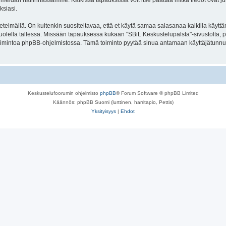
meidän hallinnassamme. Kaikissa tapauksissa voit itse päättää mitkä tiedot ovat julk
ksiasi.
lmällä. On kuitenkin suositeltavaa, että et käytä samaa salasanaa kaikilla käyttäm
se huolella tallessa. Missään tapauksessa kukaan "SBiL Keskustelupalsta"-sivustolta,
toimintoa phpBB-ohjelmistossa. Tämä toiminto pyytää sinua antamaan käyttäjätunnu
Keskustelufoorumin ohjelmisto
phpBB
® Forum Software © phpBB Limited
Käännös: phpBB Suomi (lurttinen, harritapio, Pettis)
Yksityisyys
|
Ehdot