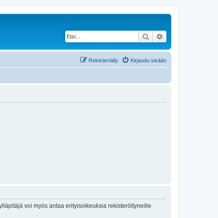
Etsi
Tarkennettu haku
Rekisteröidy
Kirjaudu sisään
lläpitäjä voi myös antaa erityisoikeuksia rekisteröityneille