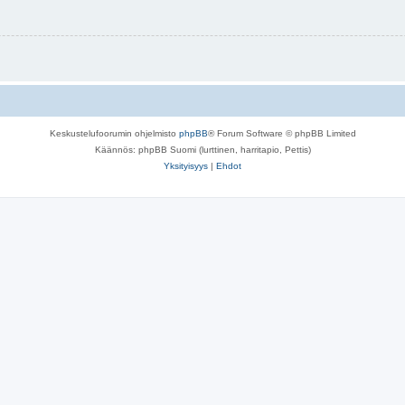
Keskustelufoorumin ohjelmisto
phpBB
® Forum Software © phpBB Limited
Käännös: phpBB Suomi (lurttinen, harritapio, Pettis)
Yksityisyys
|
Ehdot