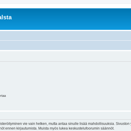
lsta
ertaa
isteröityminen vie vain hetken, mutta antaa sinulle lisää mahdollisuuksia. Sivuston y
tännöt ennen kirjautumista. Muista myös lukea keskustelufoorumin säännöt.