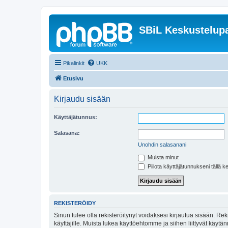
SBiL Keskustelupa
Pikalinkit
UKK
Etusivu
Kirjaudu sisään
Käyttäjätunnus:
Salasana:
Unohdin salasanani
Muista minut
Piilota käyttäjätunnukseni tällä k
REKISTERÖIDY
Sinun tulee olla rekisteröitynyt voidaksesi kirjautua sisään. Rek
käyttäjille. Muista lukea käyttöehtomme ja siihen liittyvät käy