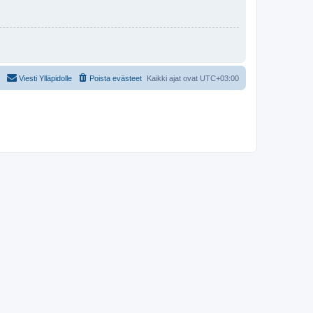
Viesti Ylläpidolle
Poista evästeet
Kaikki ajat ovat
UTC+03:00