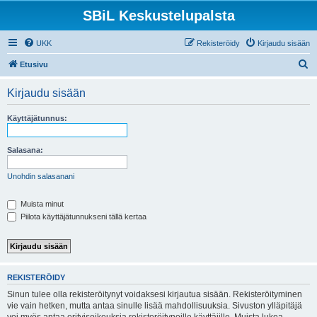
SBiL Keskustelupalsta
UKK
Rekisteröidy
Kirjaudu sisään
E
Etusivu
t
Kirjaudu sisään
s
i
Käyttäjätunnus:
Salasana:
Unohdin salasanani
Muista minut
Piilota käyttäjätunnukseni tällä kertaa
REKISTERÖIDY
Sinun tulee olla rekisteröitynyt voidaksesi kirjautua sisään. Rekisteröityminen
vie vain hetken, mutta antaa sinulle lisää mahdollisuuksia. Sivuston ylläpitäjä
voi myös antaa erityisoikeuksia rekisteröityneille käyttäjille. Muista lukea