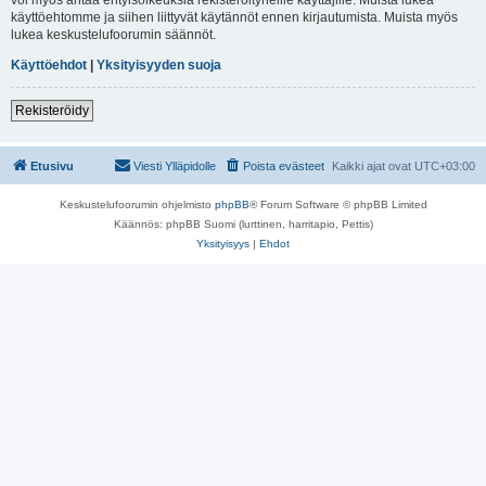
käyttöehtomme ja siihen liittyvät käytännöt ennen kirjautumista. Muista myös
lukea keskustelufoorumin säännöt.
Käyttöehdot
|
Yksityisyyden suoja
Rekisteröidy
Etusivu
Viesti Ylläpidolle
Poista evästeet
Kaikki ajat ovat
UTC+03:00
Keskustelufoorumin ohjelmisto
phpBB
® Forum Software © phpBB Limited
Käännös: phpBB Suomi (lurttinen, harritapio, Pettis)
Yksityisyys
|
Ehdot