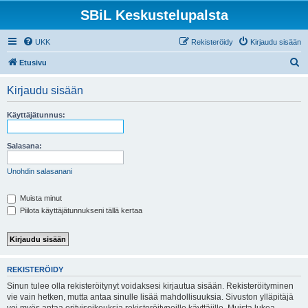
SBiL Keskustelupalsta
UKK
Rekisteröidy
Kirjaudu sisään
E
Etusivu
t
Kirjaudu sisään
s
i
Käyttäjätunnus:
Salasana:
Unohdin salasanani
Muista minut
Piilota käyttäjätunnukseni tällä kertaa
REKISTERÖIDY
Sinun tulee olla rekisteröitynyt voidaksesi kirjautua sisään. Rekisteröityminen
vie vain hetken, mutta antaa sinulle lisää mahdollisuuksia. Sivuston ylläpitäjä
voi myös antaa erityisoikeuksia rekisteröityneille käyttäjille. Muista lukea