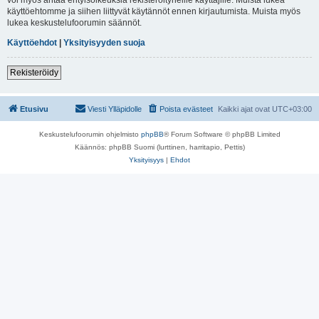
käyttöehtomme ja siihen liittyvät käytännöt ennen kirjautumista. Muista myös
lukea keskustelufoorumin säännöt.
Käyttöehdot
|
Yksityisyyden suoja
Rekisteröidy
Etusivu
Viesti Ylläpidolle
Poista evästeet
Kaikki ajat ovat
UTC+03:00
Keskustelufoorumin ohjelmisto
phpBB
® Forum Software © phpBB Limited
Käännös: phpBB Suomi (lurttinen, harritapio, Pettis)
Yksityisyys
|
Ehdot