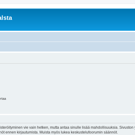
lsta
ertaa
isteröityminen vie vain hetken, mutta antaa sinulle lisää mahdollisuuksia. Sivuston y
tännöt ennen kirjautumista. Muista myös lukea keskustelufoorumin säännöt.