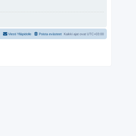
Viesti Ylläpidolle
Poista evästeet
Kaikki ajat ovat
UTC+03:00