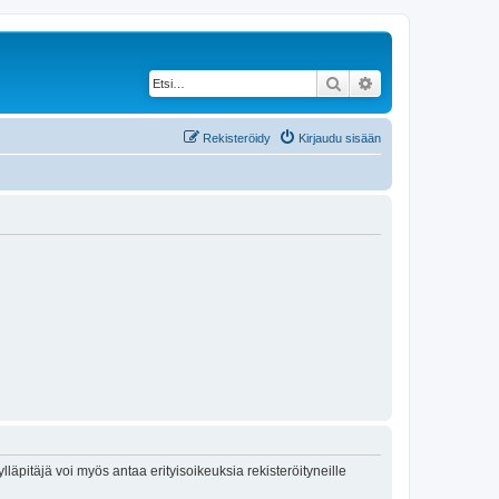
Etsi
Tarkennettu haku
Rekisteröidy
Kirjaudu sisään
lläpitäjä voi myös antaa erityisoikeuksia rekisteröityneille