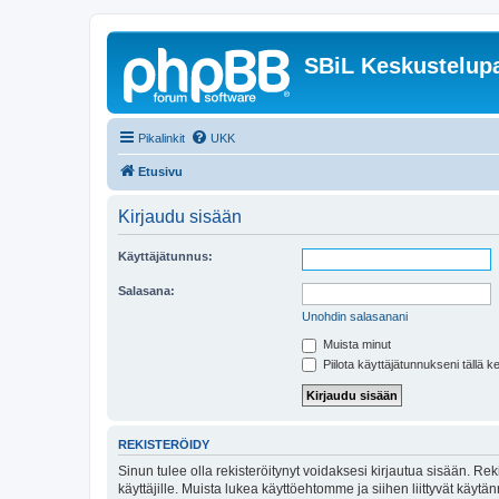
SBiL Keskustelupa
Pikalinkit
UKK
Etusivu
Kirjaudu sisään
Käyttäjätunnus:
Salasana:
Unohdin salasanani
Muista minut
Piilota käyttäjätunnukseni tällä k
REKISTERÖIDY
Sinun tulee olla rekisteröitynyt voidaksesi kirjautua sisään. Rek
käyttäjille. Muista lukea käyttöehtomme ja siihen liittyvät käy