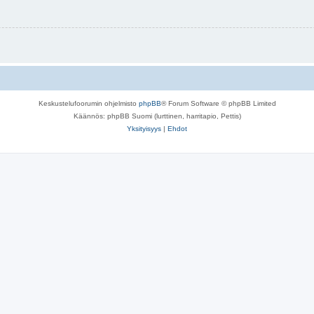
Keskustelufoorumin ohjelmisto
phpBB
® Forum Software © phpBB Limited
Käännös: phpBB Suomi (lurttinen, harritapio, Pettis)
Yksityisyys
|
Ehdot