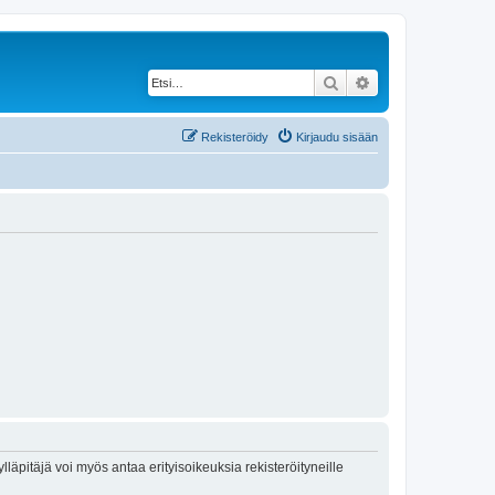
Etsi
Tarkennettu haku
Rekisteröidy
Kirjaudu sisään
lläpitäjä voi myös antaa erityisoikeuksia rekisteröityneille