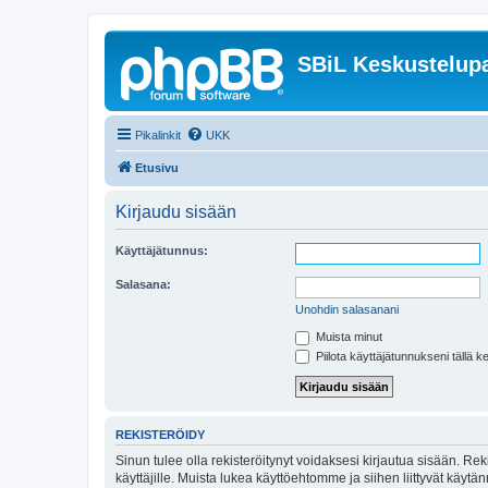
SBiL Keskustelupa
Pikalinkit
UKK
Etusivu
Kirjaudu sisään
Käyttäjätunnus:
Salasana:
Unohdin salasanani
Muista minut
Piilota käyttäjätunnukseni tällä k
REKISTERÖIDY
Sinun tulee olla rekisteröitynyt voidaksesi kirjautua sisään. Rek
käyttäjille. Muista lukea käyttöehtomme ja siihen liittyvät käy