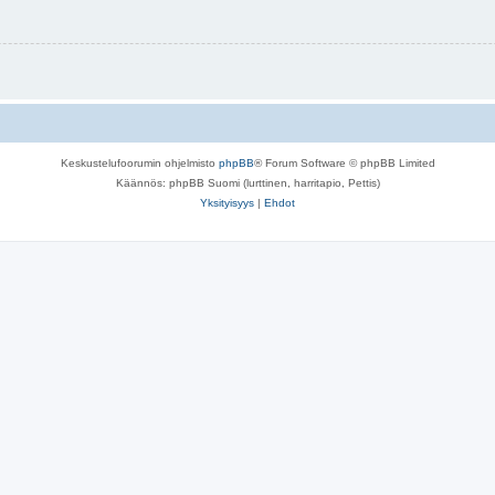
Keskustelufoorumin ohjelmisto
phpBB
® Forum Software © phpBB Limited
Käännös: phpBB Suomi (lurttinen, harritapio, Pettis)
Yksityisyys
|
Ehdot