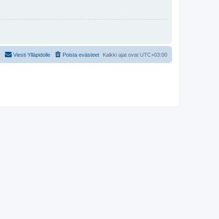
Viesti Ylläpidolle
Poista evästeet
Kaikki ajat ovat
UTC+03:00