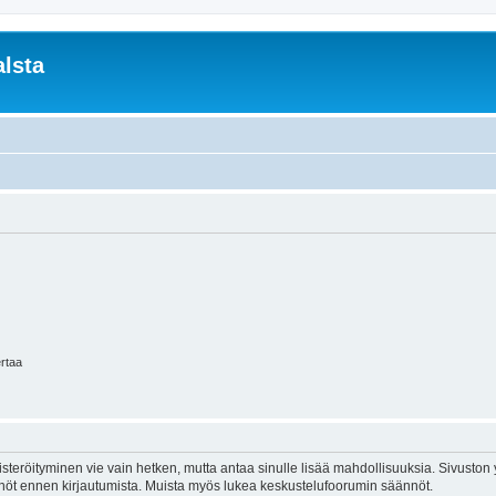
lsta
ertaa
isteröityminen vie vain hetken, mutta antaa sinulle lisää mahdollisuuksia. Sivuston y
tännöt ennen kirjautumista. Muista myös lukea keskustelufoorumin säännöt.