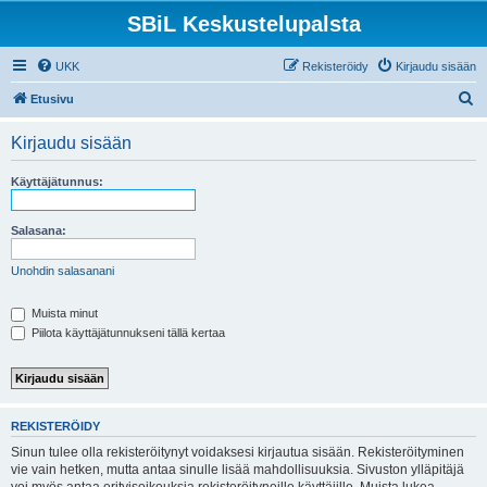
SBiL Keskustelupalsta
UKK
Rekisteröidy
Kirjaudu sisään
E
Etusivu
t
Kirjaudu sisään
s
i
Käyttäjätunnus:
Salasana:
Unohdin salasanani
Muista minut
Piilota käyttäjätunnukseni tällä kertaa
REKISTERÖIDY
Sinun tulee olla rekisteröitynyt voidaksesi kirjautua sisään. Rekisteröityminen
vie vain hetken, mutta antaa sinulle lisää mahdollisuuksia. Sivuston ylläpitäjä
voi myös antaa erityisoikeuksia rekisteröityneille käyttäjille. Muista lukea