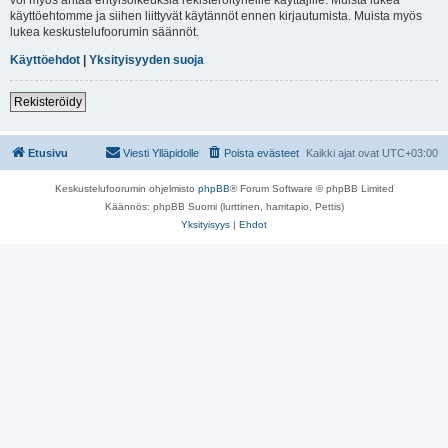
käyttöehtomme ja siihen liittyvät käytännöt ennen kirjautumista. Muista myös
lukea keskustelufoorumin säännöt.
Käyttöehdot
|
Yksityisyyden suoja
Rekisteröidy
Etusivu
Viesti Ylläpidolle
Poista evästeet
Kaikki ajat ovat
UTC+03:00
Keskustelufoorumin ohjelmisto
phpBB
® Forum Software © phpBB Limited
Käännös: phpBB Suomi (lurttinen, harritapio, Pettis)
Yksityisyys
|
Ehdot