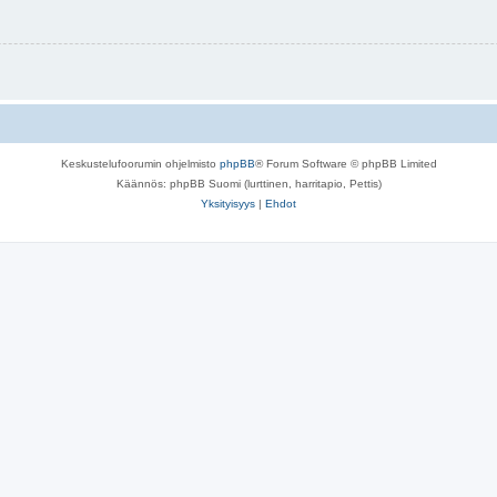
Keskustelufoorumin ohjelmisto
phpBB
® Forum Software © phpBB Limited
Käännös: phpBB Suomi (lurttinen, harritapio, Pettis)
Yksityisyys
|
Ehdot