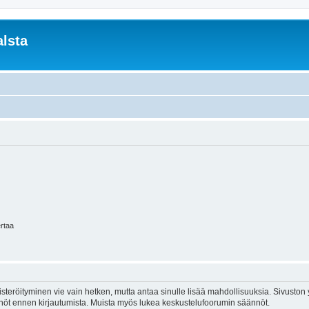
lsta
ertaa
isteröityminen vie vain hetken, mutta antaa sinulle lisää mahdollisuuksia. Sivuston y
tännöt ennen kirjautumista. Muista myös lukea keskustelufoorumin säännöt.