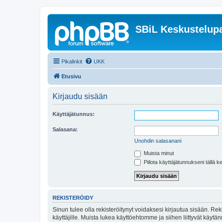
SBiL Keskustelupa
Pikalinkit
UKK
Etusivu
Kirjaudu sisään
Käyttäjätunnus:
Salasana:
Unohdin salasanani
Muista minut
Piilota käyttäjätunnukseni tällä k
REKISTERÖIDY
Sinun tulee olla rekisteröitynyt voidaksesi kirjautua sisään. Rek
käyttäjille. Muista lukea käyttöehtomme ja siihen liittyvät käy