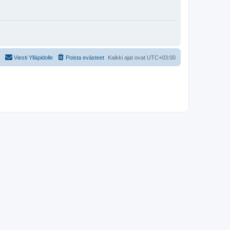
Viesti Ylläpidolle
Poista evästeet
Kaikki ajat ovat
UTC+03:00