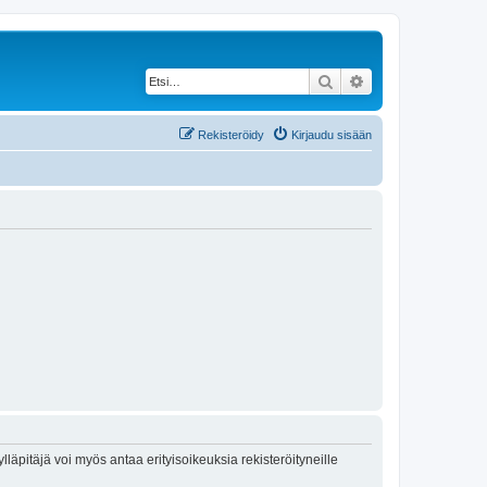
Etsi
Tarkennettu haku
Rekisteröidy
Kirjaudu sisään
lläpitäjä voi myös antaa erityisoikeuksia rekisteröityneille