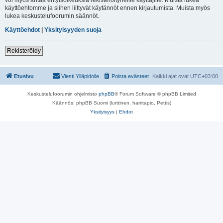
käyttöehtomme ja siihen liittyvät käytännöt ennen kirjautumista. Muista myös
lukea keskustelufoorumin säännöt.
Käyttöehdot
|
Yksityisyyden suoja
Rekisteröidy
Etusivu
Viesti Ylläpidolle
Poista evästeet
Kaikki ajat ovat
UTC+03:00
Keskustelufoorumin ohjelmisto
phpBB
® Forum Software © phpBB Limited
Käännös: phpBB Suomi (lurttinen, harritapio, Pettis)
Yksityisyys
|
Ehdot