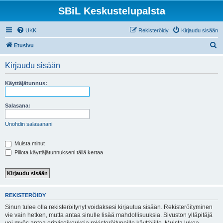
SBiL Keskustelupalsta
UKK
Rekisteröidy
Kirjaudu sisään
E
Etusivu
t
Kirjaudu sisään
s
i
Käyttäjätunnus:
Salasana:
Unohdin salasanani
Muista minut
Piilota käyttäjätunnukseni tällä kertaa
REKISTERÖIDY
Sinun tulee olla rekisteröitynyt voidaksesi kirjautua sisään. Rekisteröityminen
vie vain hetken, mutta antaa sinulle lisää mahdollisuuksia. Sivuston ylläpitäjä
voi myös antaa erityisoikeuksia rekisteröityneille käyttäjille. Muista lukea