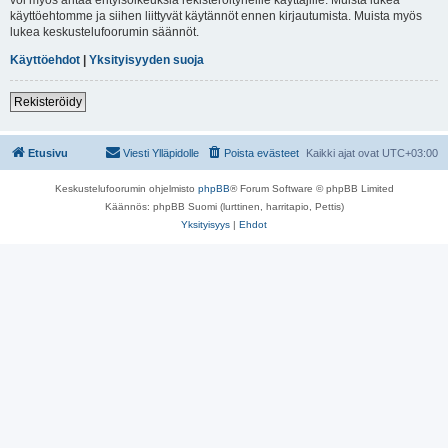
käyttöehtomme ja siihen liittyvät käytännöt ennen kirjautumista. Muista myös
lukea keskustelufoorumin säännöt.
Käyttöehdot
|
Yksityisyyden suoja
Rekisteröidy
Etusivu
Viesti Ylläpidolle
Poista evästeet
Kaikki ajat ovat
UTC+03:00
Keskustelufoorumin ohjelmisto
phpBB
® Forum Software © phpBB Limited
Käännös: phpBB Suomi (lurttinen, harritapio, Pettis)
Yksityisyys
|
Ehdot