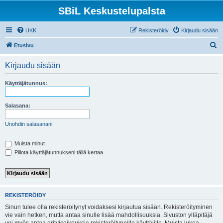
SBiL Keskustelupalsta
UKK
Rekisteröidy
Kirjaudu sisään
E
Etusivu
t
Kirjaudu sisään
s
i
Käyttäjätunnus:
Salasana:
Unohdin salasanani
Muista minut
Piilota käyttäjätunnukseni tällä kertaa
REKISTERÖIDY
Sinun tulee olla rekisteröitynyt voidaksesi kirjautua sisään. Rekisteröityminen
vie vain hetken, mutta antaa sinulle lisää mahdollisuuksia. Sivuston ylläpitäjä
voi myös antaa erityisoikeuksia rekisteröityneille käyttäjille. Muista lukea