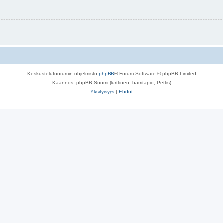
Keskustelufoorumin ohjelmisto
phpBB
® Forum Software © phpBB Limited
Käännös: phpBB Suomi (lurttinen, harritapio, Pettis)
Yksityisyys
|
Ehdot