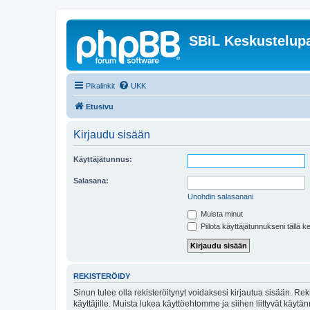
SBiL Keskustelupa
Pikalinkit
UKK
Etusivu
Kirjaudu sisään
Käyttäjätunnus:
Salasana:
Unohdin salasanani
Muista minut
Piilota käyttäjätunnukseni tällä k
REKISTERÖIDY
Sinun tulee olla rekisteröitynyt voidaksesi kirjautua sisään. Rek
käyttäjille. Muista lukea käyttöehtomme ja siihen liittyvät käy