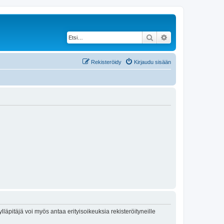
Etsi
Tarkennettu haku
Rekisteröidy
Kirjaudu sisään
lläpitäjä voi myös antaa erityisoikeuksia rekisteröityneille