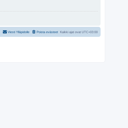
Viesti Ylläpidolle
Poista evästeet
Kaikki ajat ovat
UTC+03:00