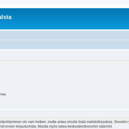
lsta
ertaa
isteröityminen vie vain hetken, mutta antaa sinulle lisää mahdollisuuksia. Sivuston y
tännöt ennen kirjautumista. Muista myös lukea keskustelufoorumin säännöt.