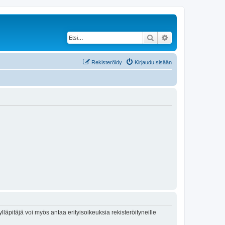
Etsi
Tarkennettu haku
Rekisteröidy
Kirjaudu sisään
lläpitäjä voi myös antaa erityisoikeuksia rekisteröityneille