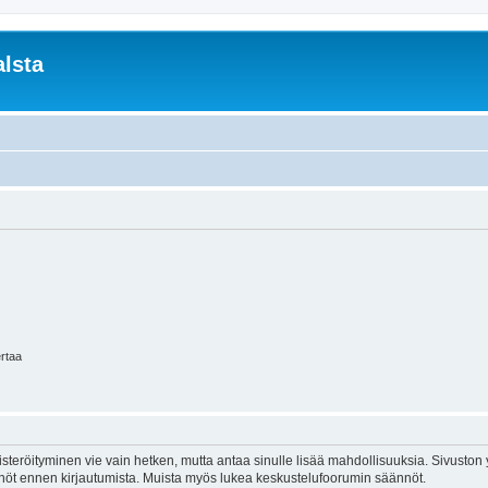
lsta
ertaa
isteröityminen vie vain hetken, mutta antaa sinulle lisää mahdollisuuksia. Sivuston y
tännöt ennen kirjautumista. Muista myös lukea keskustelufoorumin säännöt.