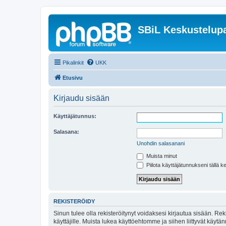
SBiL Keskustelupa
Pikalinkit
UKK
Etusivu
Kirjaudu sisään
Käyttäjätunnus:
Salasana:
Unohdin salasanani
Muista minut
Piilota käyttäjätunnukseni tällä k
REKISTERÖIDY
Sinun tulee olla rekisteröitynyt voidaksesi kirjautua sisään. Rek
käyttäjille. Muista lukea käyttöehtomme ja siihen liittyvät käy