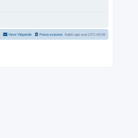
Viesti Ylläpidolle
Poista evästeet
Kaikki ajat ovat
UTC+03:00