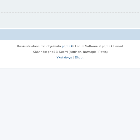
Keskustelufoorumin ohjelmisto
phpBB
® Forum Software © phpBB Limited
Käännös: phpBB Suomi (lurttinen, harritapio, Pettis)
Yksityisyys
|
Ehdot