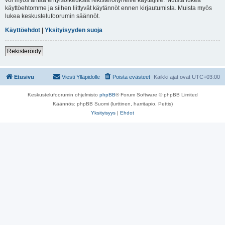
käyttöehtomme ja siihen liittyvät käytännöt ennen kirjautumista. Muista myös
lukea keskustelufoorumin säännöt.
Käyttöehdot
|
Yksityisyyden suoja
Rekisteröidy
Etusivu
Viesti Ylläpidolle
Poista evästeet
Kaikki ajat ovat
UTC+03:00
Keskustelufoorumin ohjelmisto
phpBB
® Forum Software © phpBB Limited
Käännös: phpBB Suomi (lurttinen, harritapio, Pettis)
Yksityisyys
|
Ehdot