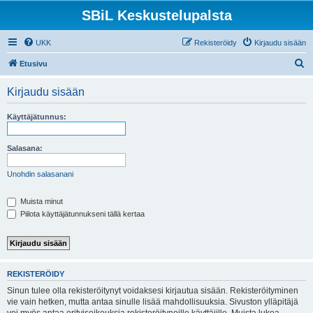
SBiL Keskustelupalsta
UKK
Rekisteröidy
Kirjaudu sisään
E
Etusivu
t
Kirjaudu sisään
s
i
Käyttäjätunnus:
Salasana:
Unohdin salasanani
Muista minut
Piilota käyttäjätunnukseni tällä kertaa
REKISTERÖIDY
Sinun tulee olla rekisteröitynyt voidaksesi kirjautua sisään. Rekisteröityminen
vie vain hetken, mutta antaa sinulle lisää mahdollisuuksia. Sivuston ylläpitäjä
voi myös antaa erityisoikeuksia rekisteröityneille käyttäjille. Muista lukea