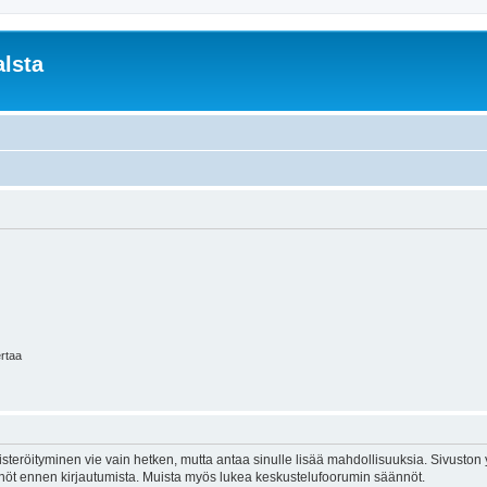
lsta
ertaa
isteröityminen vie vain hetken, mutta antaa sinulle lisää mahdollisuuksia. Sivuston y
tännöt ennen kirjautumista. Muista myös lukea keskustelufoorumin säännöt.