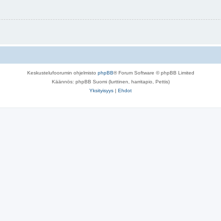
Keskustelufoorumin ohjelmisto
phpBB
® Forum Software © phpBB Limited
Käännös: phpBB Suomi (lurttinen, harritapio, Pettis)
Yksityisyys
|
Ehdot