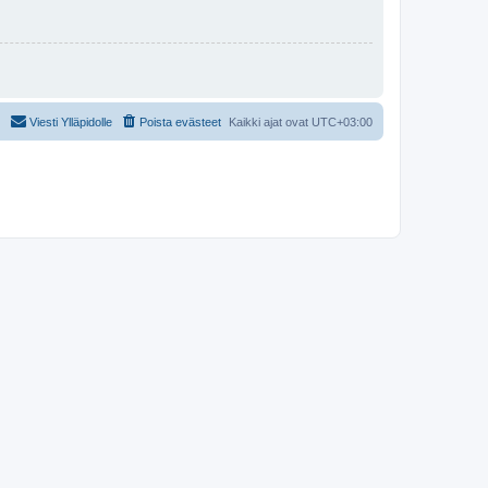
Viesti Ylläpidolle
Poista evästeet
Kaikki ajat ovat
UTC+03:00