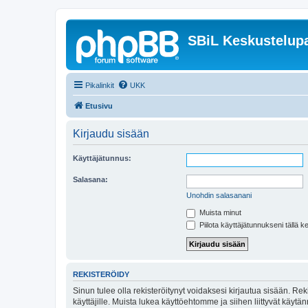
SBiL Keskustelupa
Pikalinkit
UKK
Etusivu
Kirjaudu sisään
Käyttäjätunnus:
Salasana:
Unohdin salasanani
Muista minut
Piilota käyttäjätunnukseni tällä k
REKISTERÖIDY
Sinun tulee olla rekisteröitynyt voidaksesi kirjautua sisään. Rek
käyttäjille. Muista lukea käyttöehtomme ja siihen liittyvät käy