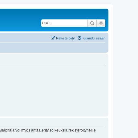
Etsi
Tarkennettu haku
Rekisteröidy
Kirjaudu sisään
lläpitäjä voi myös antaa erityisoikeuksia rekisteröityneille