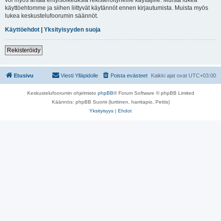
käyttöehtomme ja siihen liittyvät käytännöt ennen kirjautumista. Muista myös
lukea keskustelufoorumin säännöt.
Käyttöehdot
|
Yksityisyyden suoja
Rekisteröidy
Etusivu
Viesti Ylläpidolle
Poista evästeet
Kaikki ajat ovat
UTC+03:00
Keskustelufoorumin ohjelmisto
phpBB
® Forum Software © phpBB Limited
Käännös: phpBB Suomi (lurttinen, harritapio, Pettis)
Yksityisyys
|
Ehdot