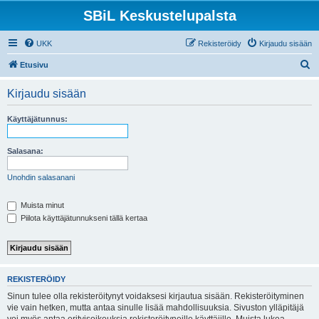
SBiL Keskustelupalsta
UKK
Rekisteröidy
Kirjaudu sisään
E
Etusivu
t
Kirjaudu sisään
s
i
Käyttäjätunnus:
Salasana:
Unohdin salasanani
Muista minut
Piilota käyttäjätunnukseni tällä kertaa
REKISTERÖIDY
Sinun tulee olla rekisteröitynyt voidaksesi kirjautua sisään. Rekisteröityminen
vie vain hetken, mutta antaa sinulle lisää mahdollisuuksia. Sivuston ylläpitäjä
voi myös antaa erityisoikeuksia rekisteröityneille käyttäjille. Muista lukea