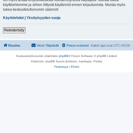
käyttöehtomme ja siihen liittyvät käytännöt ennen kirjautumista. Muista myös
lukea keskustelufoorumin säännöt.
Käyttöehdot
|
Yksityisyyden suoja
Rekisteröidy
Etusivu
Viesti Ylläpidolle
Poista evästeet
Kaikki ajat ovat
UTC+03:00
Keskustelufoorumin ohjelmisto
phpBB
® Forum Software © phpBB Limited
Käännös: phpBB Suomi (lurttinen, harritapio, Pettis)
Yksityisyys
|
Ehdot