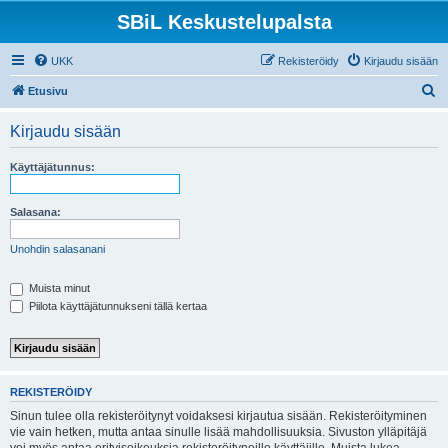
SBiL Keskustelupalsta
UKK
Rekisteröidy
Kirjaudu sisään
E
Etusivu
t
Kirjaudu sisään
s
i
Käyttäjätunnus:
Salasana:
Unohdin salasanani
Muista minut
Piilota käyttäjätunnukseni tällä kertaa
REKISTERÖIDY
Sinun tulee olla rekisteröitynyt voidaksesi kirjautua sisään. Rekisteröityminen
vie vain hetken, mutta antaa sinulle lisää mahdollisuuksia. Sivuston ylläpitäjä
voi myös antaa erityisoikeuksia rekisteröityneille käyttäjille. Muista lukea