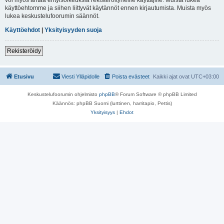
käyttöehtomme ja siihen liittyvät käytännöt ennen kirjautumista. Muista myös
lukea keskustelufoorumin säännöt.
Käyttöehdot
|
Yksityisyyden suoja
Rekisteröidy
Etusivu
Viesti Ylläpidolle
Poista evästeet
Kaikki ajat ovat
UTC+03:00
Keskustelufoorumin ohjelmisto
phpBB
® Forum Software © phpBB Limited
Käännös: phpBB Suomi (lurttinen, harritapio, Pettis)
Yksityisyys
|
Ehdot