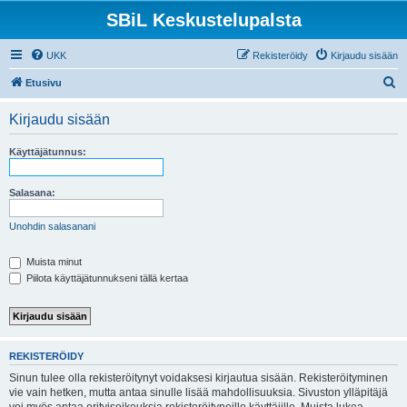
SBiL Keskustelupalsta
UKK
Rekisteröidy
Kirjaudu sisään
E
Etusivu
t
Kirjaudu sisään
s
i
Käyttäjätunnus:
Salasana:
Unohdin salasanani
Muista minut
Piilota käyttäjätunnukseni tällä kertaa
REKISTERÖIDY
Sinun tulee olla rekisteröitynyt voidaksesi kirjautua sisään. Rekisteröityminen
vie vain hetken, mutta antaa sinulle lisää mahdollisuuksia. Sivuston ylläpitäjä
voi myös antaa erityisoikeuksia rekisteröityneille käyttäjille. Muista lukea