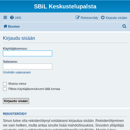
SBiL Keskustelupalsta
UKK
Rekisteröidy
Kirjaudu sisään
E
Etusivu
t
Kirjaudu sisään
s
i
Käyttäjätunnus:
Salasana:
Unohdin salasanani
Muista minut
Piilota käyttäjätunnukseni tällä kertaa
REKISTERÖIDY
Sinun tulee olla rekisteröitynyt voidaksesi kirjautua sisään. Rekisteröityminen
vie vain hetken, mutta antaa sinulle lisää mahdollisuuksia. Sivuston ylläpitäjä
voi myös antaa erityisoikeuksia rekisteröityneille käyttäjille. Muista lukea