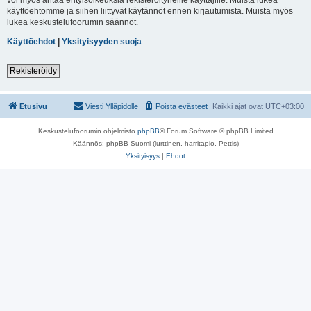
käyttöehtomme ja siihen liittyvät käytännöt ennen kirjautumista. Muista myös
lukea keskustelufoorumin säännöt.
Käyttöehdot
|
Yksityisyyden suoja
Rekisteröidy
Etusivu
Viesti Ylläpidolle
Poista evästeet
Kaikki ajat ovat
UTC+03:00
Keskustelufoorumin ohjelmisto
phpBB
® Forum Software © phpBB Limited
Käännös: phpBB Suomi (lurttinen, harritapio, Pettis)
Yksityisyys
|
Ehdot