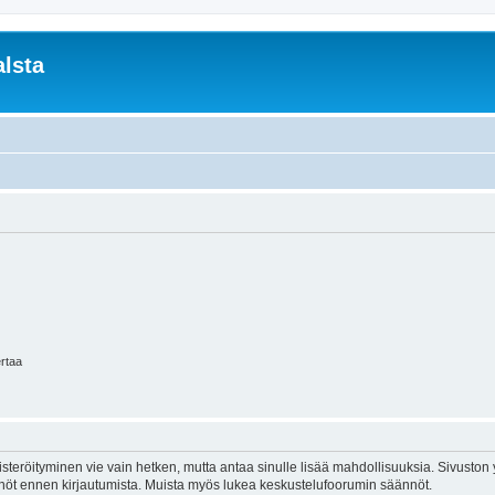
lsta
ertaa
isteröityminen vie vain hetken, mutta antaa sinulle lisää mahdollisuuksia. Sivuston y
tännöt ennen kirjautumista. Muista myös lukea keskustelufoorumin säännöt.