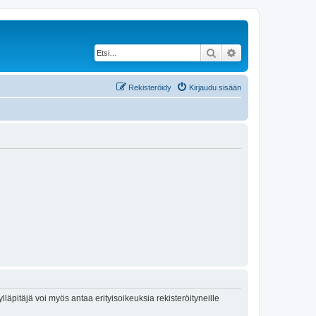
Etsi
Tarkennettu haku
Rekisteröidy
Kirjaudu sisään
lläpitäjä voi myös antaa erityisoikeuksia rekisteröityneille