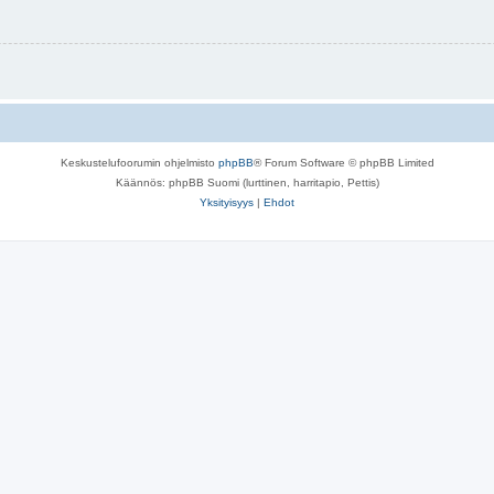
Keskustelufoorumin ohjelmisto
phpBB
® Forum Software © phpBB Limited
Käännös: phpBB Suomi (lurttinen, harritapio, Pettis)
Yksityisyys
|
Ehdot