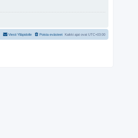
Viesti Ylläpidolle
Poista evästeet
Kaikki ajat ovat
UTC+03:00