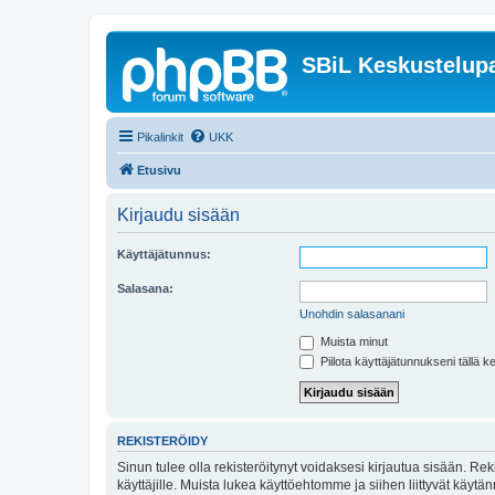
SBiL Keskustelupa
Pikalinkit
UKK
Etusivu
Kirjaudu sisään
Käyttäjätunnus:
Salasana:
Unohdin salasanani
Muista minut
Piilota käyttäjätunnukseni tällä k
REKISTERÖIDY
Sinun tulee olla rekisteröitynyt voidaksesi kirjautua sisään. Rek
käyttäjille. Muista lukea käyttöehtomme ja siihen liittyvät käy